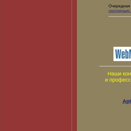
Очередная
охотничьих
Наши кон
и професс
Ар