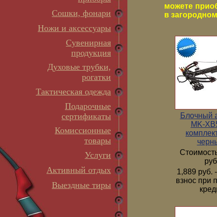
можете прио
Сошки, фонари
в загородном 
Ножи и аксессуары
Сувенирная
продукция
Духовые трубки,
рогатки
Тактическая одежда
Подарочные
Блочный 
сертификаты
MK-XB5
Комиссионные
комплек
товары
черн
Стоимость
Услуги
руб
Активный отдых
1,889 руб.
взнос при 
Выездные тиры
кред