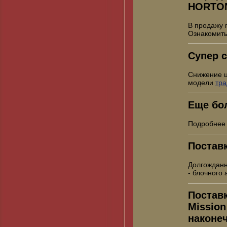
HORTO
В продажу 
Ознакомить
Супер с
Снижение 
модели
тр
Еще бо
Подробнее
Постав
Долгожданн
- блочного
Постав
Mission
наконе