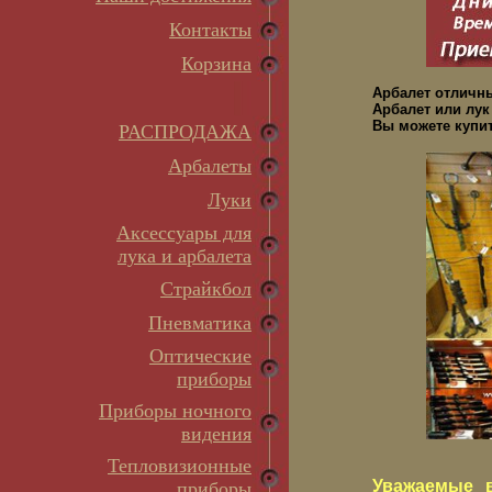
Контакты
Корзина
Арбалет отличн
Арбалет или лук
Вы можете купит
РАСПРОДАЖА
Арбалеты
Луки
Аксессуары для
лука и арбалета
Страйкбол
Пневматика
Оптические
приборы
Приборы ночного
видения
Тепловизионные
Уважаемые в
приборы