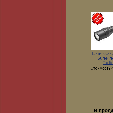
Тактически
SureFir
Tactic
Стоимость 4
В прод