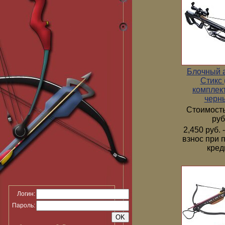
Блочный 
Стикс 
комплек
черн
Стоимость
руб
2,450 руб.
взнос при 
кред
Логин:
Пароль: