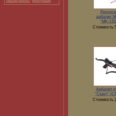
забыли пароль?
Регистрация
Рекурс
арбалет 
"MK-15
Стоимость 5
Арбалет-п
"Скаут" (
Стоимость 2