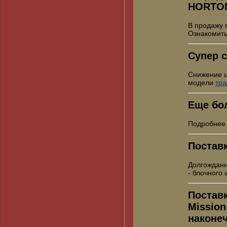
HORTO
В продажу 
Ознакомить
Супер с
Снижение 
модели
тр
Еще бо
Подробнее
Постав
Долгожданн
- блочного
Постав
Mission
наконе