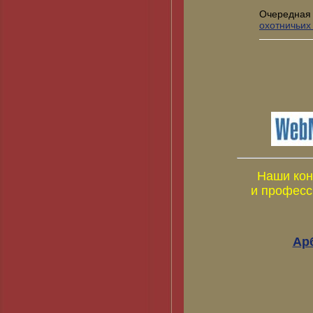
Очередная
охотничьих
Наши кон
и професс
Ар