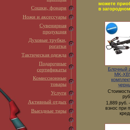
можете прио
Сошки, фонари
в загородном 
Ножи и аксессуары
Сувенирная
продукция
Духовые трубки,
рогатки
Тактическая одежда
Подарочные
Блочный 
сертификаты
MK-XB5
Комиссионные
комплек
товары
черн
Стоимость
Услуги
руб
Активный отдых
1,889 руб.
взнос при 
Выездные тиры
кред