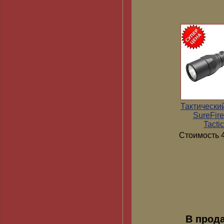
Тактически
SureFir
Tactic
Стоимость 4
В прод