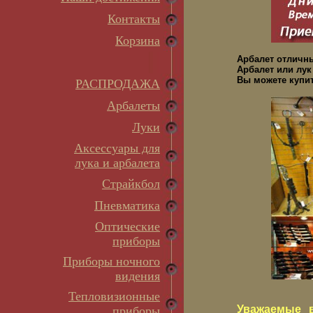
Контакты
Корзина
Арбалет отличн
Арбалет или лук
Вы можете купит
РАСПРОДАЖА
Арбалеты
Луки
Аксессуары для
лука и арбалета
Страйкбол
Пневматика
Оптические
приборы
Приборы ночного
видения
Тепловизионные
Уважаемые в
приборы