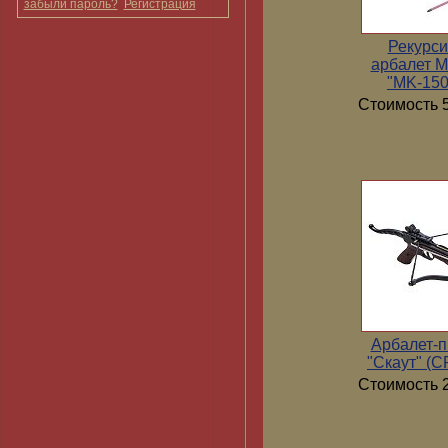
забыли пароль?
Регистрация
Рекурс
арбалет 
"MK-15
Стоимость 5
Арбалет-п
"Скаут" (
Стоимость 2