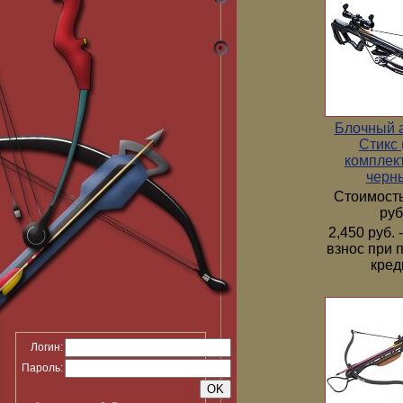
Блочный 
Стикс 
комплек
черн
Стоимость
руб
2,450 руб.
взнос при 
кред
Логин:
Пароль: