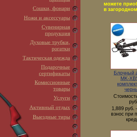
можете прио
Сошки, фонари
в загородном 
Ножи и аксессуары
Сувенирная
продукция
Духовые трубки,
рогатки
Тактическая одежда
Подарочные
Блочный 
сертификаты
MK-XB5
Комиссионные
комплек
товары
черн
Стоимость
Услуги
руб
Активный отдых
1,889 руб.
взнос при 
Выездные тиры
кред