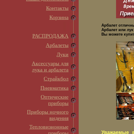
Контакты
Корзина
Арбалет отличн
Арбалет или лук
Вы можете купит
РАСПРОДАЖА
Арбалеты
Луки
Аксессуары для
лука и арбалета
Страйкбол
Пневматика
Оптические
приборы
Приборы ночного
видения
Тепловизионные
Уважаемые в
приборы