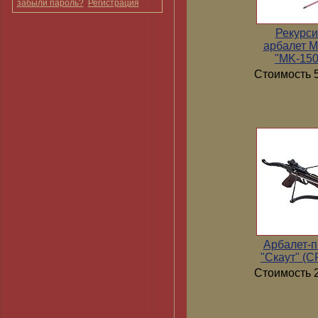
забыли пароль?
Регистрация
Рекурс
арбалет 
"MK-15
Стоимость 5
Арбалет-п
"Скаут" (
Стоимость 2