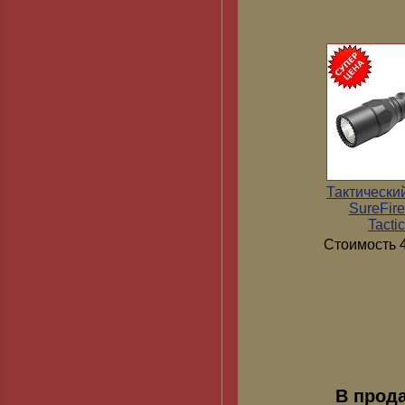
Тактически
SureFir
Tactic
Стоимость 4
В прод