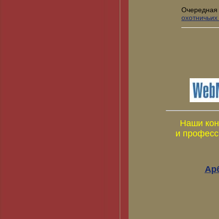
Очередная
охотничьих
Наши кон
и професс
Ар