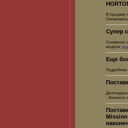
HORTO
В продажу 
Ознакомить
Супер с
Снижение 
модели
тр
Еще бо
Подробнее
Постав
Долгожданн
- блочного
Постав
Mission
наконе