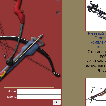
Блочный 
Стикс 
комплек
черн
Стоимость
руб
2,450 руб.
взнос при 
кред
Логин:
Пароль: