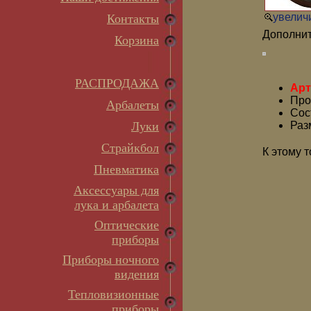
увеличи
Контакты
Дополнит
Корзина
РАСПРОДАЖА
Арт
Про
Арбалеты
Сос
Луки
Раз
Страйкбол
К этому 
Пневматика
Аксессуары для
лука и арбалета
Оптические
приборы
Приборы ночного
видения
Тепловизионные
приборы