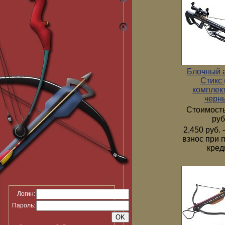
Блочный 
Стикс 
комплек
черн
Стоимость
руб
2,450 руб.
взнос при 
кред
Логин:
Пароль: