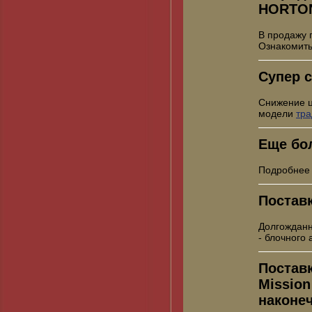
HORTO
В продажу 
Ознакомить
Супер с
Снижение 
модели
тр
Еще бо
Подробнее
Постав
Долгожданн
- блочного
Постав
Mission
наконе