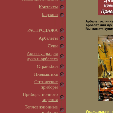
Контакты
Корзина
Арбалет отличн
Арбалет или лук
Вы можете купит
РАСПРОДАЖА
Арбалеты
Луки
Аксессуары для
лука и арбалета
Страйкбол
Пневматика
Оптические
приборы
Приборы ночного
видения
Тепловизионные
Уважаемые в
приборы