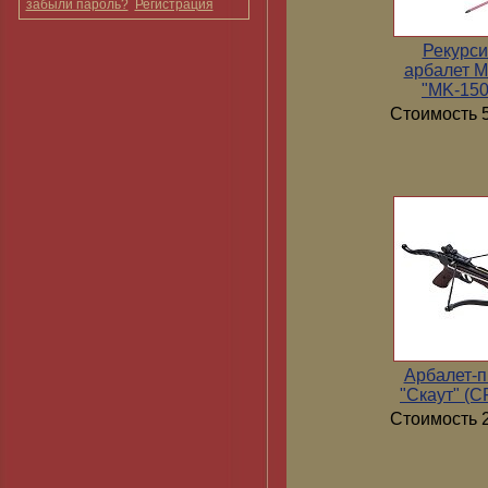
забыли пароль?
Регистрация
Рекурс
арбалет 
"MK-15
Стоимость 5
Арбалет-п
"Скаут" (
Стоимость 2