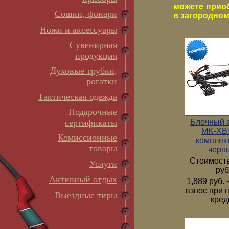
можете прио
Сошки, фонари
в загородном 
Ножи и аксессуары
Сувенирная
продукция
Духовые трубки,
рогатки
Тактическая одежда
Подарочные
Блочный 
сертификаты
MK-XB5
Комиссионные
комплек
товары
черн
Стоимость
Услуги
руб
Активный отдых
1,889 руб.
взнос при 
Выездные тиры
кред