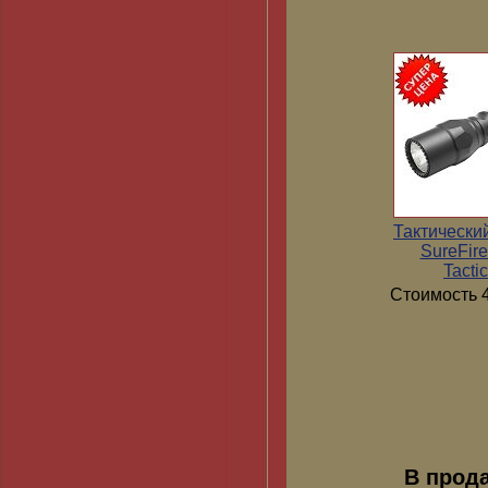
Тактически
SureFir
Tactic
Стоимость 4
В прод