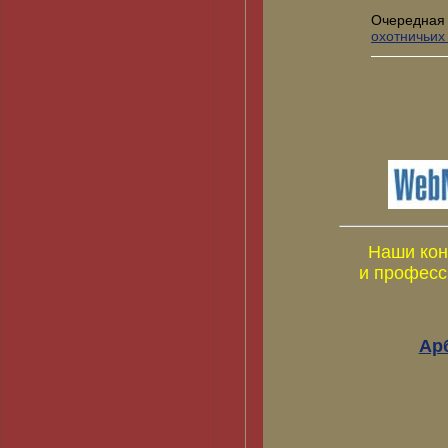
Очередная
охотничьих
Наши кон
и професс
Ар