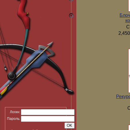
Блоч
ко
С
2,450
Рекур
С
Логин:
Пароль: