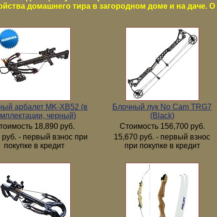
ойства домашнего тира в загородном доме и на даче. О 
ный арбалет MK-XB52 (в
Блочный лук No Cam TRG7
мплектации, черный)
(Black)
тоимость 18,890 руб.
Стоимость 156,700 руб.
 руб. - первый взнос при
15,670 руб. - первый взнос
покупке в кредит
при покупке в кредит