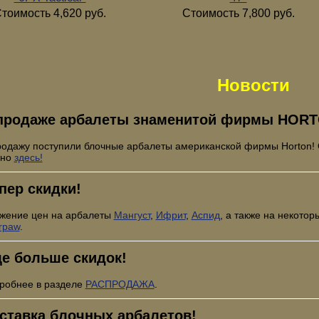
тоимость 4,620 руб.
Стоимость 7,800 руб.
Новости
продаже арбалеты знаменитой фирмы HORT
родажу поступили блочные арбалеты американской фирмы Horton!
жно
здесь!
пер скидки!
жение цен на арбалеты
Мангуст
,
Ифрит
,
Аспид
, а также на некото
rpaw
.
е больше скидок!
робнее в разделе
РАСПРОДАЖА
.
ставка блочных арбалетов!