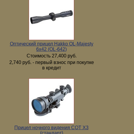
Оптический прицел Hakko OL-Majesty
6x42 (OL-642)
Стоимость 27,400 руб.
2,740 руб. - первый взнос при покупке
в кредит
Прицел ночного видения COT X3
(стандарт)