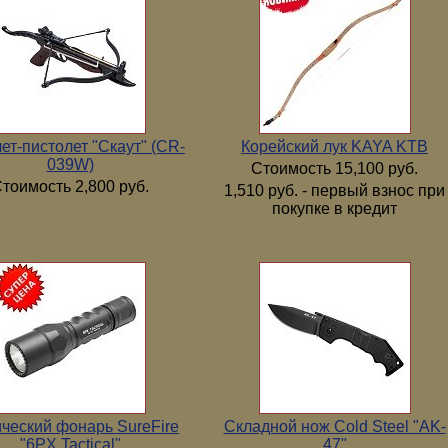
ет-пистолет "Скаут" (CR-
Корейский лук KAYA KTB
039W)
Стоимость 15,100 руб.
тоимость 2,800 руб.
1,510 руб. - первый взнос при
покупке в кредит
ический фонарь SureFire
Складной нож Cold Steel "AK-
"6PX Tactical"
47"