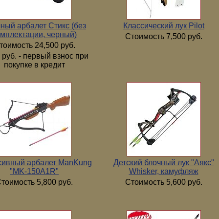
ный арбалет Стикс (без
Классический лук Pilot
мплектации, черный)
Стоимость 7,500 руб.
тоимость 24,500 руб.
 руб. - первый взнос при
покупке в кредит
сивный арбалет ManKung
Детский блочный лук "Аякс"
"MK-150А1R"
Whisker, камуфляж
тоимость 5,800 руб.
Стоимость 5,600 руб.