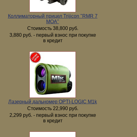
Коллиматорный прицел Trijicon "RMR 7
МОА"
Стоимость 38,800 руб.
3,880 руб. - первый взнос при покупке
в кредит
Лазерный дальномер OPTI-LOGIC M1k
Стоимость 22,990 руб.
2,299 руб. - первый взнос при покупке
в кредит