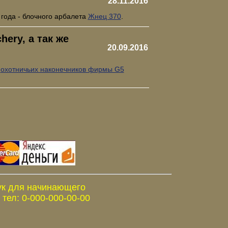
28.11.2016
 года - блочного арбалета
Жнец 370
.
ery, а так же
20.09.2016
е
охотничьих наконечников фирмы G5
ук для начинающего
тел: 0-000-000-00-00