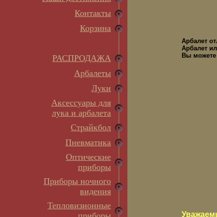
Контакты
Корзина
Арбалет о
Арбалет ил
Вы можете 
РАСПРОДАЖА
Арбалеты
Луки
Аксессуары для
лука и арбалета
Страйкбол
Пневматика
Оптические
приборы
Приборы ночного
видения
Тепловизионные
Уважаем
приборы