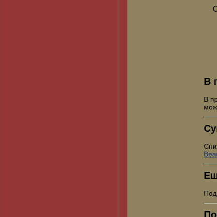
С
В 
В п
мо
Су
Сни
Bea
Ещ
Под
По