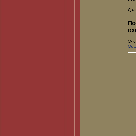
Дол
По
ох
Оче
Out