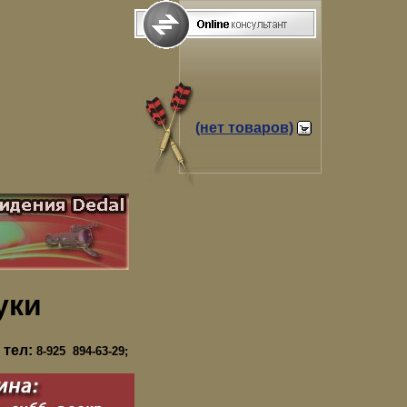
(нет товаров)
уки
 тел:
8-925 894-63-29;