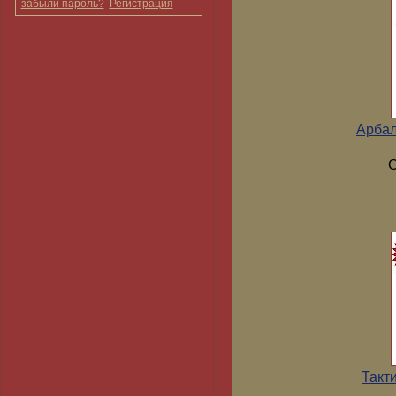
забыли пароль?
Регистрация
Арбал
С
Такт