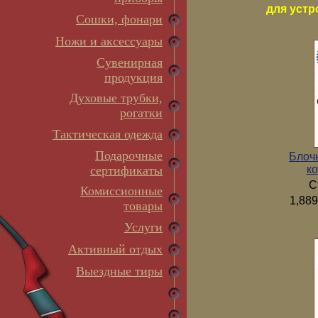
для устр
Сошки, фонари
Ножи и аксессуары
Сувенирная
продукция
Духовые трубки,
рогатки
Тактическая одежда
Подарочные
Блоч
ко
сертификаты
С
Комиссионные
1,889
товары
Услуги
Активный отдых
Выездные тиры