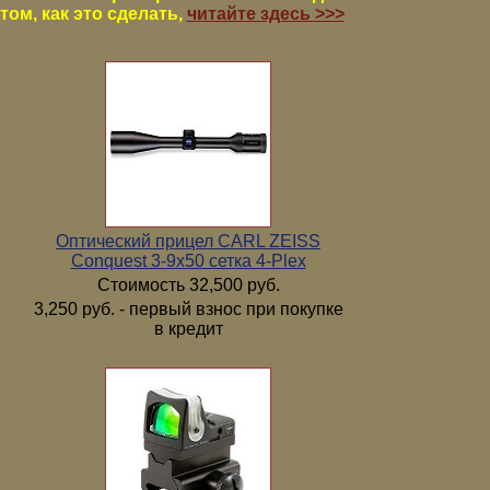
том, как это сделать,
читайте здесь >>>
Оптический прицел CARL ZEISS
Conquest 3-9x50 сетка 4-Plex
Стоимость 32,500 руб.
3,250 руб. - первый взнос при покупке
в кредит