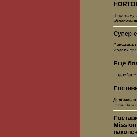
HORTO
В продажу 
Ознакомить
Супер с
Снижение 
модели
тр
Еще бо
Подробнее
Постав
Долгожданн
- блочного
Постав
Mission
наконе