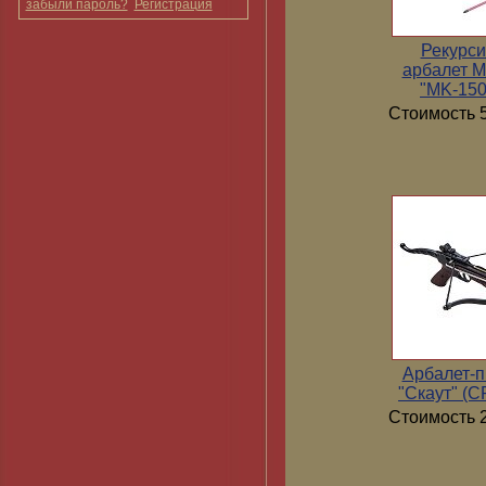
забыли пароль?
Регистрация
Рекурс
арбалет 
"MK-15
Стоимость 5
Арбалет-п
"Скаут" (
Стоимость 2