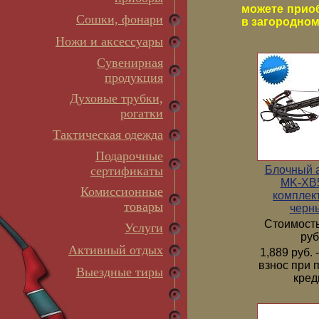
можете прио
Сошки, фонари
в загородном 
Ножи и аксессуары
Сувенирная
продукция
Духовые трубки,
рогатки
Тактическая одежда
Подарочные
Блочный 
сертификаты
MK-XB5
Комиссионные
комплек
товары
черн
Стоимость
Услуги
руб
Активный отдых
1,889 руб.
взнос при 
Выездные тиры
кред