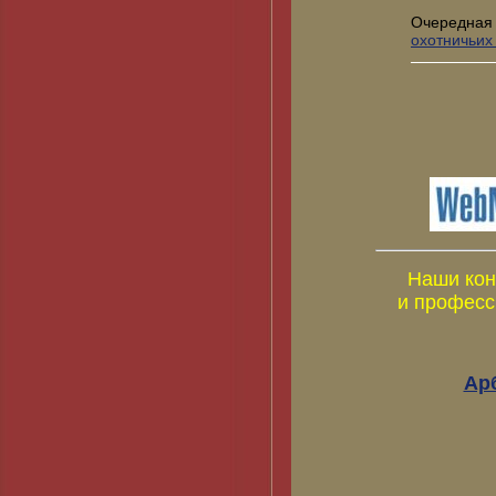
Очередная
охотничьих
Наши кон
и професс
Ар