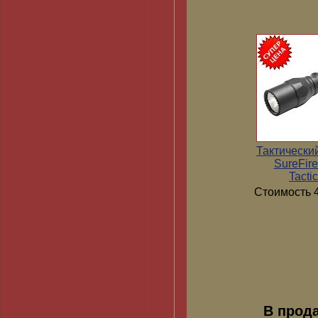
Тактически
SureFir
Tactic
Стоимость 4
В прод