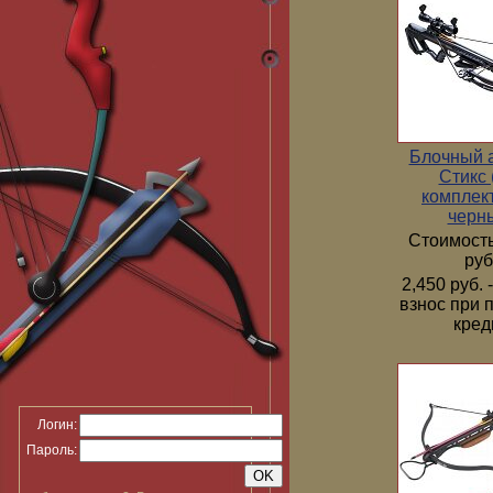
Блочный 
Стикс 
комплек
черн
Стоимость
руб
2,450 руб.
взнос при 
кред
Логин:
Пароль: