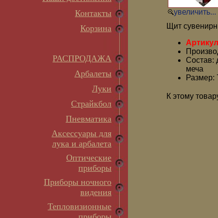
увеличить...
Контакты
Щит сувенирн
Корзина
Артикул
Производ
РАСПРОДАЖА
Состав: 
меча
Арбалеты
Размер: 
Луки
К этому товар
Страйкбол
Пневматика
Аксессуары для
лука и арбалета
Оптические
приборы
Приборы ночного
видения
Тепловизионные
приборы