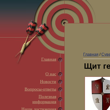
Главная
/
Суве
Главная
Щит г
О нас
Новости
Вопросы-ответы
Полезная
информация
Наши достижения