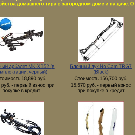
ойства домашнего тира в загородном доме и на даче. О 
ный арбалет MK-XB52 (в
Блочный лук No Cam TRG7
мплектации, черный)
(Black)
тоимость 18,890 руб.
Стоимость 156,700 руб.
 руб. - первый взнос при
15,670 руб. - первый взнос
покупке в кредит
при покупке в кредит