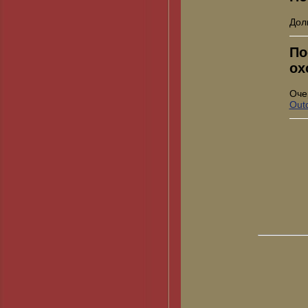
Дол
По
ох
Оче
Out