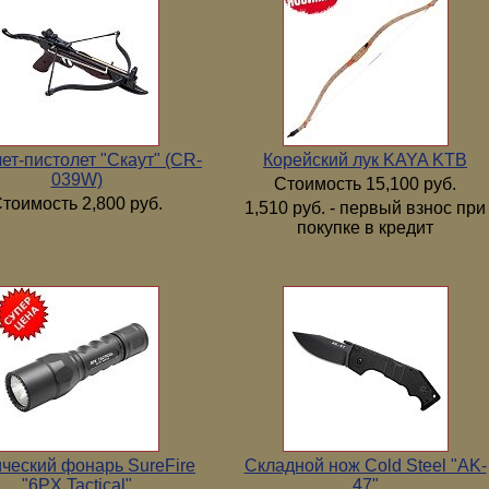
ет-пистолет "Скаут" (CR-
Корейский лук KAYA KTB
039W)
Стоимость 15,100 руб.
тоимость 2,800 руб.
1,510 руб. - первый взнос при
покупке в кредит
ический фонарь SureFire
Складной нож Cold Steel "AK-
"6PX Tactical"
47"