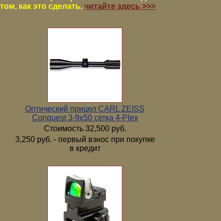
том, как это сделать,
читайте здесь >>>
Оптический прицел CARL ZEISS
Conquest 3-9x50 сетка 4-Plex
Стоимость 32,500 руб.
3,250 руб. - первый взнос при покупке
в кредит