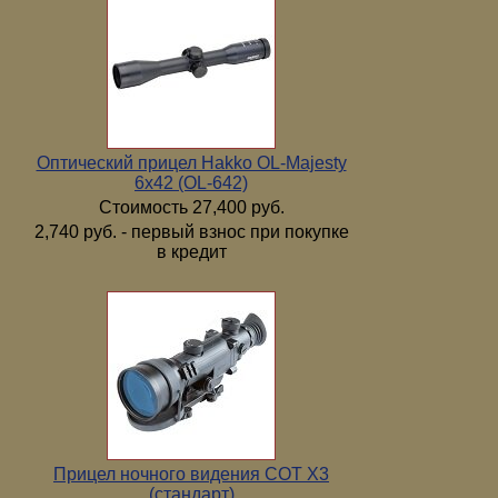
Оптический прицел Hakko OL-Majesty
6x42 (OL-642)
Стоимость 27,400 руб.
2,740 руб. - первый взнос при покупке
в кредит
Прицел ночного видения COT X3
(стандарт)