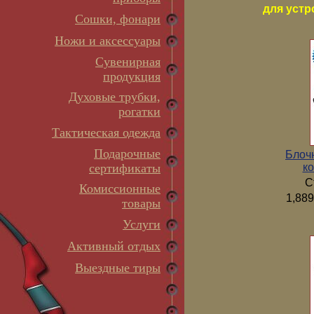
для устр
Сошки, фонари
Ножи и аксессуары
Сувенирная
продукция
Духовые трубки,
рогатки
Тактическая одежда
Подарочные
Блоч
ко
сертификаты
С
Комиссионные
1,889
товары
Услуги
Активный отдых
Выездные тиры