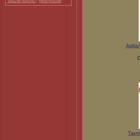
забыли пароль?
Регистрация
Арбал
С
Такт