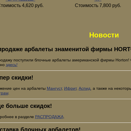
тоимость 4,620 руб.
Стоимость 7,800 руб.
Новости
продаже арбалеты знаменитой фирмы HORT
родажу поступили блочные арбалеты американской фирмы Horton!
жно
здесь!
пер скидки!
жение цен на арбалеты
Мангуст
,
Ифрит
,
Аспид
, а также на некото
rpaw
.
е больше скидок!
робнее в разделе
РАСПРОДАЖА
.
ставка блочных арбалетов!