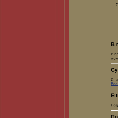
С
В 
В п
мо
Су
Сни
Bea
Ещ
Под
По