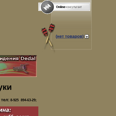
(нет товаров)
уки
 тел:
8-925 894-63-29;