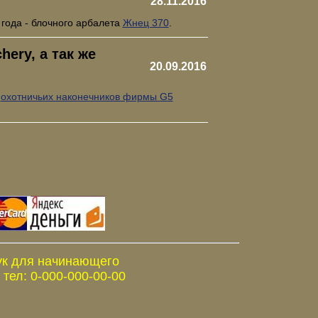
28.11.2016
 года - блочного арбалета
Жнец 370
.
ery, а так же
20.09.2016
е
охотничьих наконечников фирмы G5
ук для начинающего
тел: 0-000-000-00-00