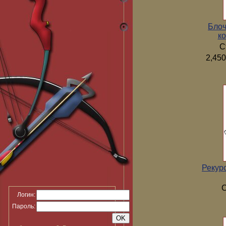
Блоч
ко
С
2,450
Рекур
С
Логин:
Пароль: