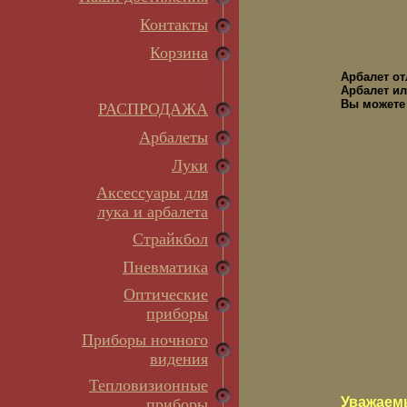
Контакты
Корзина
Арбалет о
Арбалет ил
Вы можете 
РАСПРОДАЖА
Арбалеты
Луки
Аксессуары для
лука и арбалета
Страйкбол
Пневматика
Оптические
приборы
Приборы ночного
видения
Тепловизионные
Уважаем
приборы