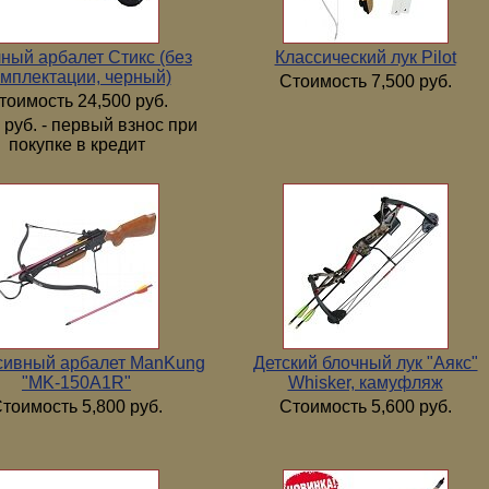
ный арбалет Стикс (без
Классический лук Pilot
мплектации, черный)
Стоимость 7,500 руб.
тоимость 24,500 руб.
 руб. - первый взнос при
покупке в кредит
сивный арбалет ManKung
Детский блочный лук "Аякс"
"MK-150А1R"
Whisker, камуфляж
тоимость 5,800 руб.
Стоимость 5,600 руб.