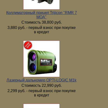
Коллиматорный прицел Trijicon "RMR 7
МОА"
Стоимость 38,800 руб.
3,880 руб. - первый взнос при покупке
в кредит
Лазерный дальномер OPTI-LOGIC M1k
Стоимость 22,990 руб.
2,299 руб. - первый взнос при покупке
в кредит