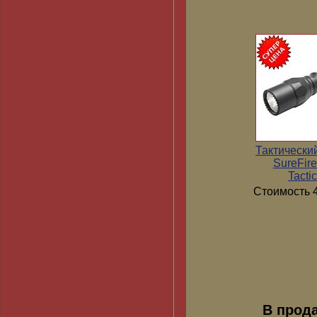
Тактически
SureFir
Tactic
Стоимость 4
В прод