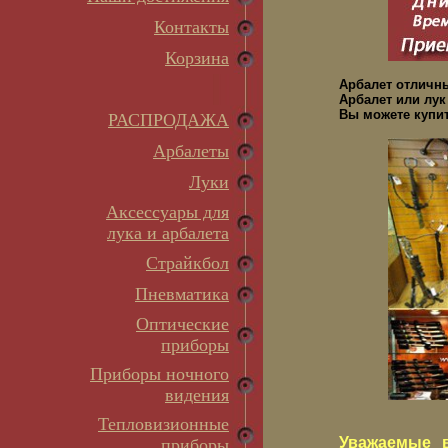
Контакты
Корзина
Арбалет отличн
Арбалет или лук
Вы можете купит
РАСПРОДАЖА
Арбалеты
Луки
Аксессуары для
лука и арбалета
Страйкбол
Пневматика
Оптические
приборы
Приборы ночного
видения
Тепловизионные
Уважаемые в
приборы