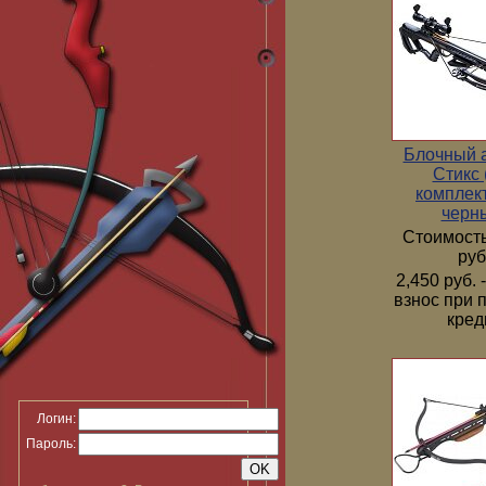
Блочный 
Стикс 
комплек
черн
Стоимость
руб
2,450 руб.
взнос при 
кред
Логин:
Пароль: