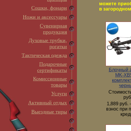
можете прио
Сошки, фонари
в загородном 
Ножи и аксессуары
Сувенирная
продукция
Духовые трубки,
рогатки
Тактическая одежда
Подарочные
Блочный 
сертификаты
MK-XB5
Комиссионные
комплек
товары
черн
Стоимость
Услуги
руб
Активный отдых
1,889 руб.
взнос при 
Выездные тиры
кред