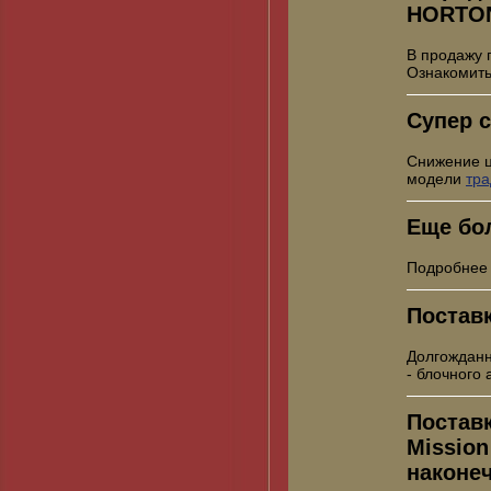
HORTO
В продажу 
Ознакомить
Супер с
Снижение 
модели
тр
Еще бо
Подробнее
Постав
Долгожданн
- блочного
Постав
Mission
наконе