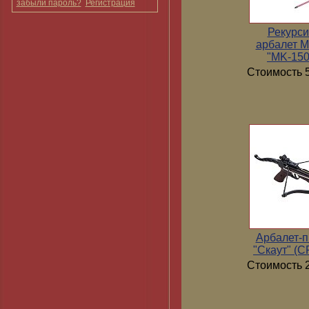
забыли пароль?
Регистрация
Рекурс
арбалет 
"MK-15
Стоимость 5
Арбалет-п
"Скаут" (
Стоимость 2