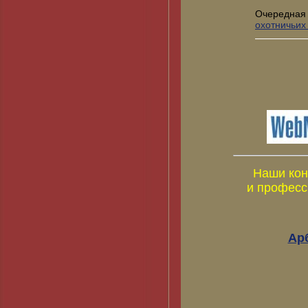
Очередная
охотничьих
Наши кон
и професс
Ар