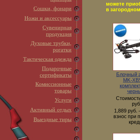
можете прио
Сошки, фонари
в загородном 
Ножи и аксессуары
Сувенирная
продукция
Духовые трубки,
рогатки
Тактическая одежда
Подарочные
Блочный 
сертификаты
MK-XB5
Комиссионные
комплек
товары
черн
Стоимость
Услуги
руб
Активный отдых
1,889 руб.
взнос при 
Выездные тиры
кред