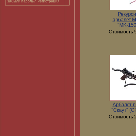
забыли пароль?
Регистрация
Рекурс
арбалет 
"MK-15
Стоимость 5
Арбалет-п
"Скаут" (
Стоимость 2