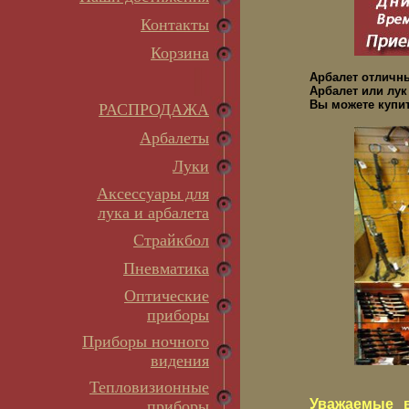
Контакты
Корзина
Арбалет отличн
Арбалет или лук
Вы можете купит
РАСПРОДАЖА
Арбалеты
Луки
Аксессуары для
лука и арбалета
Страйкбол
Пневматика
Оптические
приборы
Приборы ночного
видения
Тепловизионные
Уважаемые в
приборы