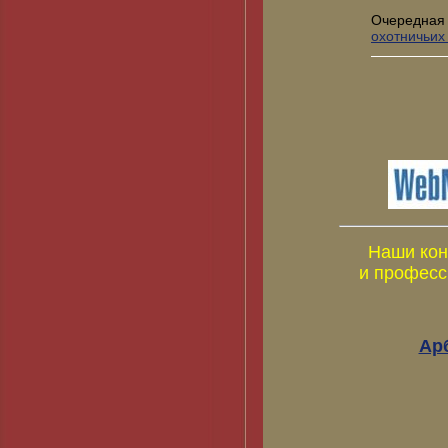
Очередная
охотничьих
Наши кон
и професс
Ар