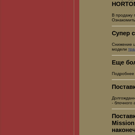
HORTO
В продажу 
Ознакомить
Супер с
Снижение 
модели
тр
Еще бо
Подробнее
Постав
Долгожданн
- блочного
Постав
Mission
наконе