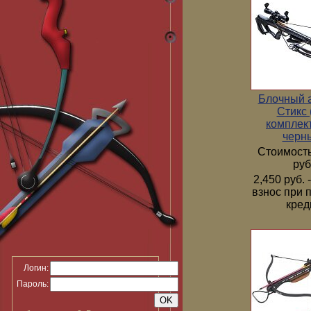
Блочный 
Стикс 
комплек
черн
Стоимость
руб
2,450 руб.
взнос при 
кред
Логин:
Пароль: