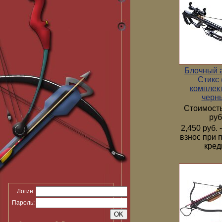
Блочный 
Стикс 
комплек
черн
Стоимость
руб
2,450 руб.
взнос при 
кред
Логин:
Пароль: