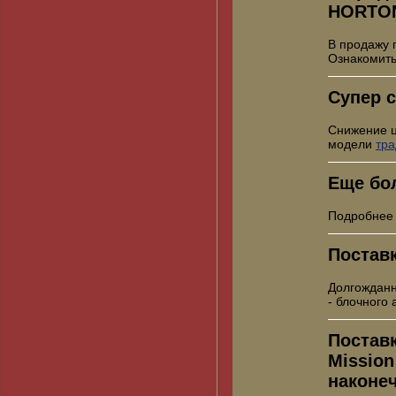
HORTO
В продажу 
Ознакомить
Супер с
Снижение 
модели
тр
Еще бо
Подробнее
Постав
Долгожданн
- блочного
Постав
Mission
наконе