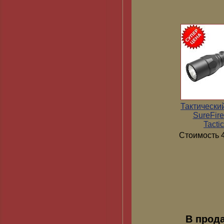
Тактически
SureFir
Tactic
Стоимость 4
В прод