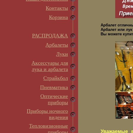
Контакты
Корзина
Арбалет отличн
Арбалет или лук
Вы можете купит
РАСПРОДАЖА
Арбалеты
Луки
Аксессуары для
лука и арбалета
Страйкбол
Пневматика
Оптические
приборы
Приборы ночного
видения
Тепловизионные
Уважаемые в
приборы