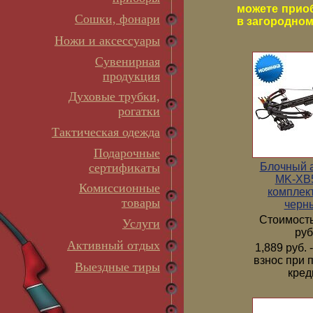
можете прио
Сошки, фонари
в загородном 
Ножи и аксессуары
Сувенирная
продукция
Духовые трубки,
рогатки
Тактическая одежда
Подарочные
Блочный 
сертификаты
MK-XB5
Комиссионные
комплек
товары
черн
Стоимость
Услуги
руб
Активный отдых
1,889 руб.
взнос при 
Выездные тиры
кред