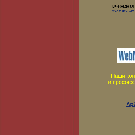
Очередная
охотничьих
Наши кон
и професс
Ар