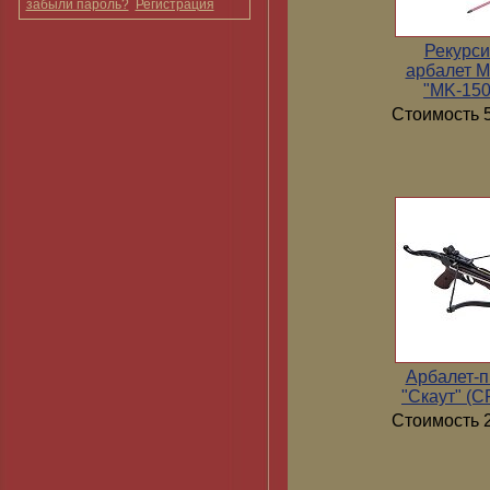
забыли пароль?
Регистрация
Рекурс
арбалет 
"MK-15
Стоимость 5
Арбалет-п
"Скаут" (
Стоимость 2