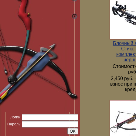
Блочный 
Стикс 
комплек
черн
Стоимость
руб
2,450 руб.
взнос при 
кред
Логин:
Пароль: