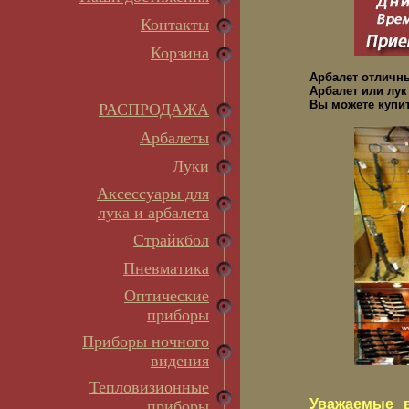
Контакты
Корзина
Арбалет отличн
Арбалет или лук
Вы можете купит
РАСПРОДАЖА
Арбалеты
Луки
Аксессуары для
лука и арбалета
Страйкбол
Пневматика
Оптические
приборы
Приборы ночного
видения
Тепловизионные
Уважаемые в
приборы