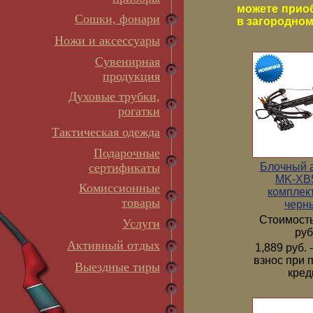
можете прио
Сошки, фонари
в загородном 
Ножи и аксессуары
Сувенирная
продукция
Духовые трубки,
рогатки
Тактическая одежда
Подарочные
Блочный 
сертификаты
MK-XB5
Комиссионные
комплек
товары
черн
Стоимость
Услуги
руб
Активный отдых
1,889 руб.
взнос при 
Выездные тиры
кред