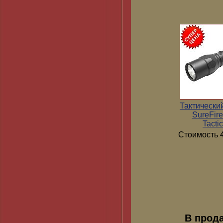
Тактически
SureFir
Tactic
Стоимость 4
В прод