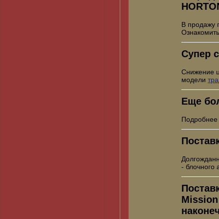
HORTO
В продажу 
Ознакомить
Супер с
Снижение 
модели
тр
Еще бо
Подробнее
Постав
Долгожданн
- блочного
Постав
Mission
наконе