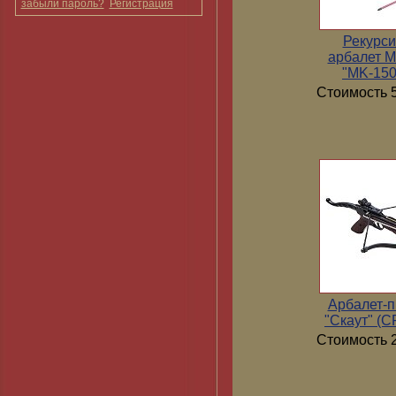
забыли пароль?
Регистрация
Рекурс
арбалет 
"MK-15
Стоимость 5
Арбалет-п
"Скаут" (
Стоимость 2