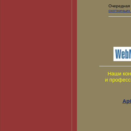
Очередная
охотничьих
Наши кон
и професс
Ар