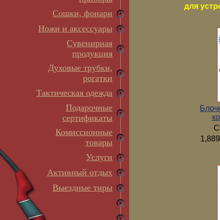
для устр
Сошки, фонари
Ножи и аксессуары
Сувенирная
продукция
Духовые трубки,
рогатки
Тактическая одежда
Подарочные
Блоч
ко
сертификаты
С
Комиссионные
1,889
товары
Услуги
Активный отдых
Выездные тиры