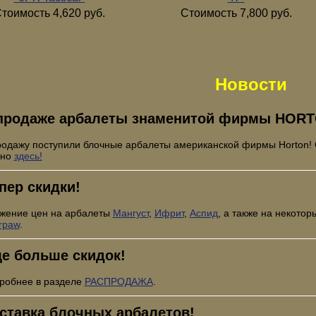
тоимость 4,620 руб.
Стоимость 7,800 руб.
Новости
продаже арбалеты знаменитой фирмы HORT
родажу поступили блочные арбалеты американской фирмы Horton!
жно
здесь!
пер скидки!
жение цен на арбалеты
Мангуст
,
Ифрит
,
Аспид
, а также на некото
rpaw
.
е больше скидок!
робнее в разделе
РАСПРОДАЖА
.
ставка блочных арбалетов!