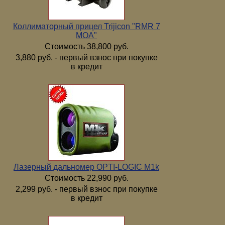
Коллиматорный прицел Trijicon "RMR 7
МОА"
Стоимость 38,800 руб.
3,880 руб. - первый взнос при покупке
в кредит
Лазерный дальномер OPTI-LOGIC M1k
Стоимость 22,990 руб.
2,299 руб. - первый взнос при покупке
в кредит