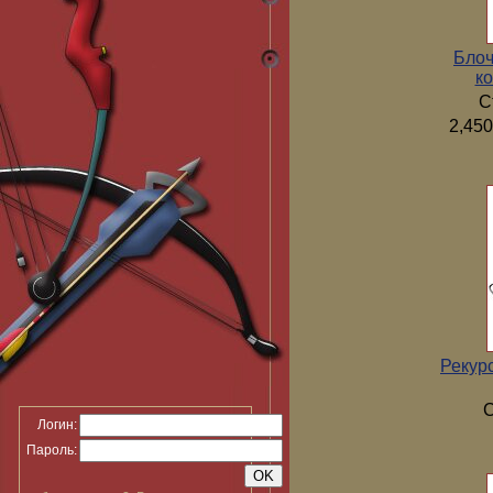
Блоч
ко
С
2,450
Рекур
С
Логин:
Пароль: