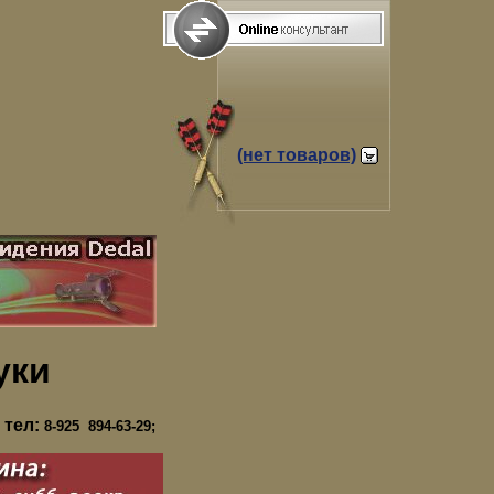
(нет товаров)
уки
 тел:
8-925 894-63-29;