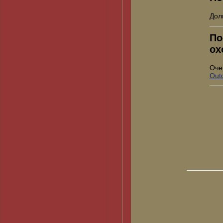
Дол
По
ох
Оче
Out