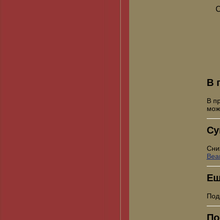
С
В 
В п
мо
Су
Сни
Bea
Ещ
Под
По