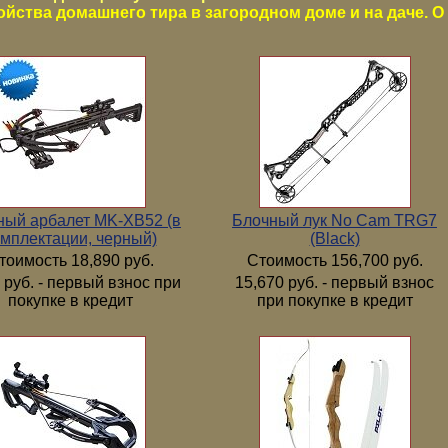
ойства домашнего тира в загородном доме и на даче. О 
ный арбалет MK-XB52 (в
Блочный лук No Cam TRG7
мплектации, черный)
(Black)
тоимость 18,890 руб.
Стоимость 156,700 руб.
 руб. - первый взнос при
15,670 руб. - первый взнос
покупке в кредит
при покупке в кредит