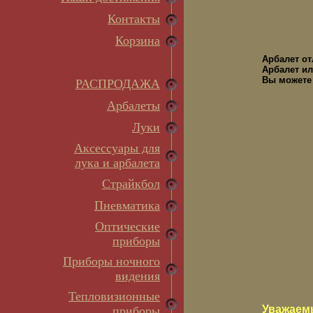
Контакты
Корзина
Арбалет о
Арбалет ил
Вы можете 
РАСПРОДАЖА
Арбалеты
Луки
Аксессуары для
лука и арбалета
Страйкбол
Пневматика
Оптические
приборы
Приборы ночного
видения
Тепловизионные
Уважаем
приборы