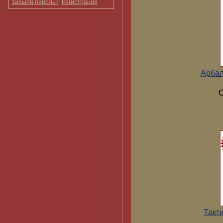
забыли пароль?
Регистрация
Арбал
С
Такт