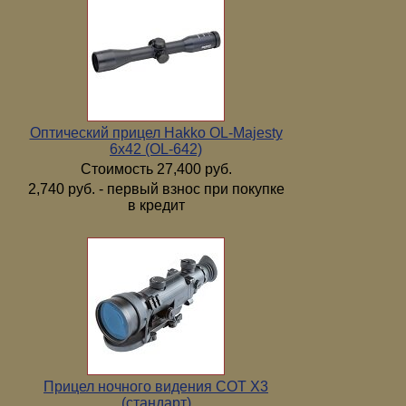
Оптический прицел Hakko OL-Majesty
6x42 (OL-642)
Стоимость 27,400 руб.
2,740 руб. - первый взнос при покупке
в кредит
Прицел ночного видения COT X3
(стандарт)