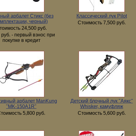
ный арбалет Стикс (без
Классический лук Pilot
мплектации, черный)
Стоимость 7,500 руб.
тоимость 24,500 руб.
 руб. - первый взнос при
покупке в кредит
сивный арбалет ManKung
Детский блочный лук "Аякс"
"MK-150А1R"
Whisker, камуфляж
тоимость 5,800 руб.
Стоимость 5,600 руб.