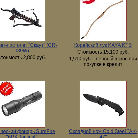
ет-пистолет "Скаут" (CR-
Корейский лук KAYA KTB
039W)
Стоимость 15,100 руб.
тоимость 2,800 руб.
1,510 руб. - первый взнос при
покупке в кредит
ический фонарь SureFire
Складной нож Cold Steel "AK-
"6PX Tactical"
47"