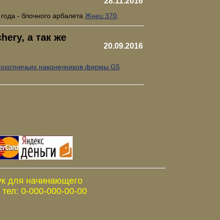
28.11.2016
 года - блочного арбалета
Жнец 370
.
ery, а так же
20.09.2016
е
охотничьих наконечников фирмы G5
ук для начинающего
тел: 0-000-000-00-00