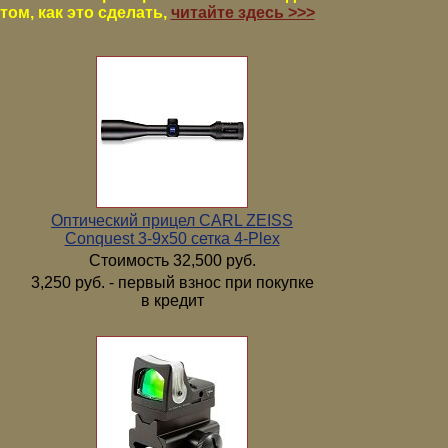
том, как это сделать,
читайте здесь >>>
Оптический прицел CARL ZEISS
Conquest 3-9x50 сетка 4-Plex
Стоимость 32,500 руб.
3,250 руб. - первый взнос при покупке
в кредит