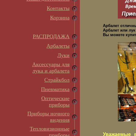
Контакты
Корзина
Арбалет отличн
Арбалет или лук
Вы можете купит
РАСПРОДАЖА
Арбалеты
Луки
Аксессуары для
лука и арбалета
Страйкбол
Пневматика
Оптические
приборы
Приборы ночного
видения
Тепловизионные
Уважаемые в
приборы