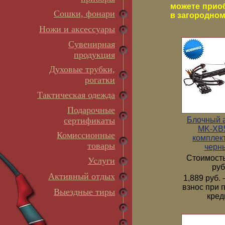
можете прио
Сошки, фонари
в загородном 
Ножи и аксессуары
Сувенирная
продукция
Духовые трубки,
рогатки
Тактическая одежда
Подарочные
Блочный 
сертификаты
MK-XB5
Комиссионные
комплек
товары
черн
Стоимость
Услуги
руб
Активный отдых
1,889 руб.
взнос при 
Выездные тиры
кред