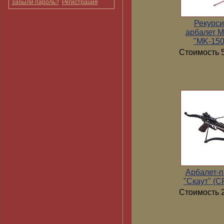
забыли пароль?
Регистрация
Рекурс
арбалет 
"MK-15
Стоимость 5
Арбалет-п
"Скаут" (
Стоимость 2