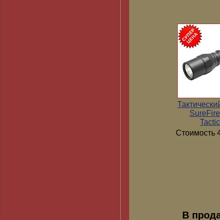
Тактически
SureFir
Tactic
Стоимость 4
В прод