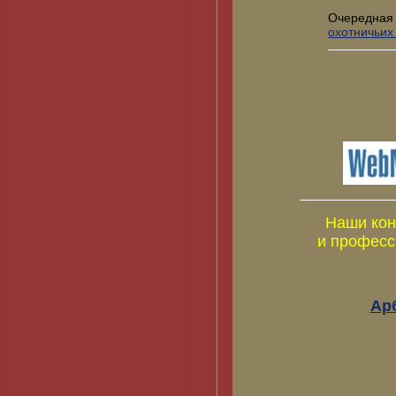
Очередная
охотничьих
Наши кон
и професс
Ар