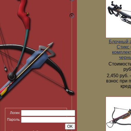
Блочный 
Стикс 
комплек
черн
Стоимость
руб
2,450 руб.
взнос при 
кред
Логин:
Пароль: