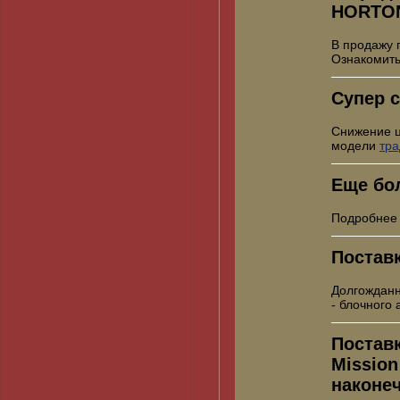
HORTO
В продажу 
Ознакомить
Супер с
Снижение 
модели
тр
Еще бо
Подробнее
Постав
Долгожданн
- блочного
Постав
Mission
наконе