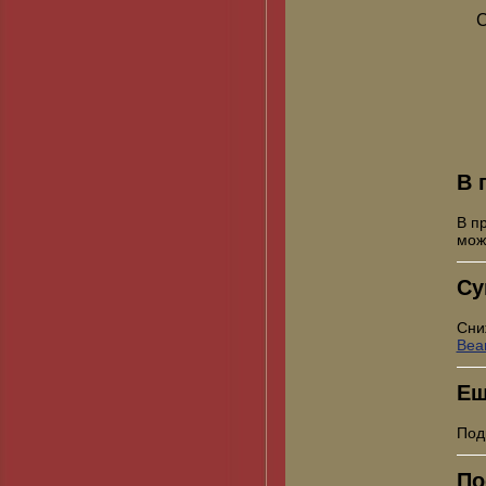
С
В 
В п
мо
Су
Сни
Bea
Ещ
Под
По