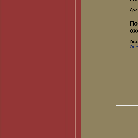
Дол
По
ох
Оче
Out