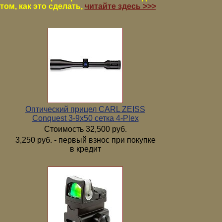
том, как это сделать,
читайте здесь >>>
Оптический прицел CARL ZEISS
Conquest 3-9x50 сетка 4-Plex
Стоимость 32,500 руб.
3,250 руб. - первый взнос при покупке
в кредит