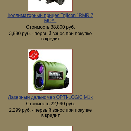
Коллиматорный прицел Trijicon "RMR 7
МОА"
Стоимость 38,800 руб.
3,880 руб. - первый взнос при покупке
в кредит
Лазерный дальномер OPTI-LOGIC M1k
Стоимость 22,990 руб.
2,299 руб. - первый взнос при покупке
в кредит