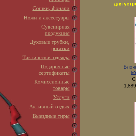
для устр
Сошки, фонари
Ножи и аксессуары
Сувенирная
продукция
Духовые трубки,
рогатки
Тактическая одежда
Подарочные
Блоч
ко
сертификаты
С
Комиссионные
1,889
товары
Услуги
Активный отдых
Выездные тиры