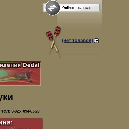
(нет товаров)
уки
 тел:
8-925 894-63-29;