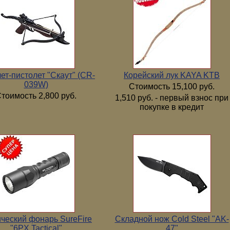
ет-пистолет "Скаут" (CR-
Корейский лук KAYA KTB
039W)
Стоимость 15,100 руб.
тоимость 2,800 руб.
1,510 руб. - первый взнос при
покупке в кредит
ический фонарь SureFire
Складной нож Cold Steel "AK-
"6PX Tactical"
47"