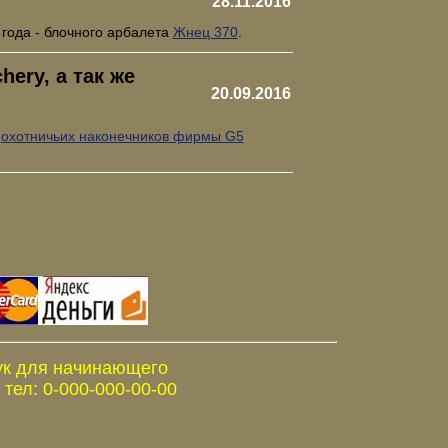
28.11.2016
 года - блочного арбалета
Жнец 370
.
ery, а так же
20.09.2016
е
охотничьих наконечников фирмы G5
ук для начинающего
тел: 0-000-000-00-00