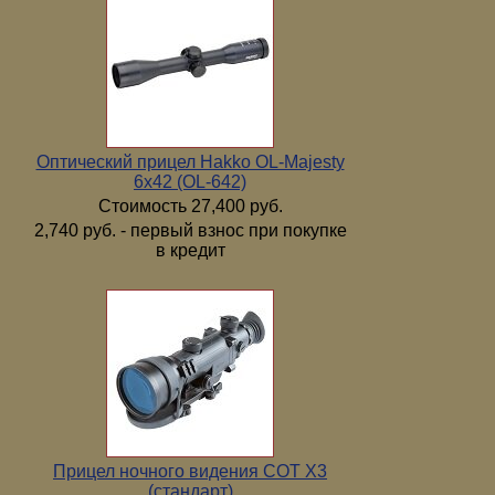
Оптический прицел Hakko OL-Majesty
6x42 (OL-642)
Стоимость 27,400 руб.
2,740 руб. - первый взнос при покупке
в кредит
Прицел ночного видения COT X3
(стандарт)