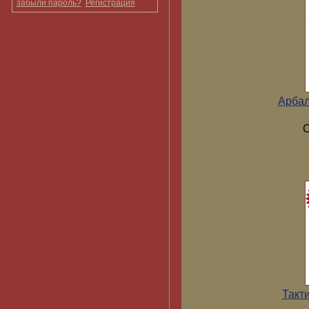
забыли пароль?
Регистрация
Арбал
С
Такт