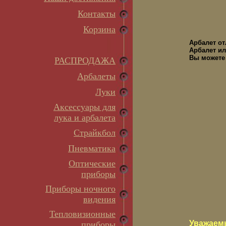
Контакты
Корзина
Арбалет о
Арбалет ил
Вы можете 
РАСПРОДАЖА
Арбалеты
Луки
Аксессуары для
лука и арбалета
Страйкбол
Пневматика
Оптические
приборы
Приборы ночного
видения
Тепловизионные
Уважаем
приборы