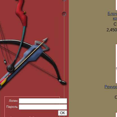
Блоч
ко
С
2,450
Рекур
С
Логин:
Пароль: