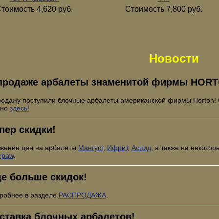
тоимость 4,620 руб.
Стоимость 7,800 руб.
Новости
продаже арбалеты знаменитой фирмы HORT
родажу поступили блочные арбалеты американской фирмы Horton!
жно
здесь!
пер скидки!
жение цен на арбалеты
Мангуст
,
Ифрит
,
Аспид
, а также на некото
rpaw
.
е больше скидок!
робнее в разделе
РАСПРОДАЖА
.
ставка блочных арбалетов!