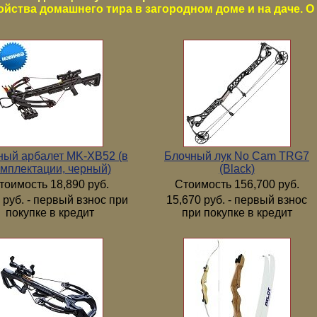
ойства домашнего тира в загородном доме и на даче. О 
ный арбалет MK-XB52 (в
Блочный лук No Cam TRG7
мплектации, черный)
(Black)
тоимость 18,890 руб.
Стоимость 156,700 руб.
 руб. - первый взнос при
15,670 руб. - первый взнос
покупке в кредит
при покупке в кредит