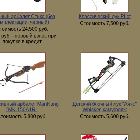
ный арбалет Стикс (без
Классический лук Pilot
мплектации, черный)
Стоимость 7,500 руб.
тоимость 24,500 руб.
 руб. - первый взнос при
покупке в кредит
сивный арбалет ManKung
Детский блочный лук "Аякс"
"MK-150А1R"
Whisker, камуфляж
тоимость 5,800 руб.
Стоимость 5,600 руб.