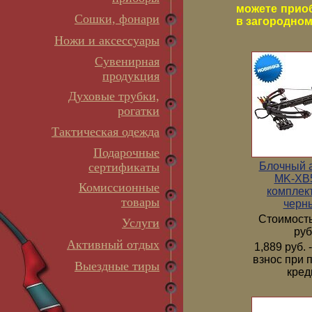
можете прио
Сошки, фонари
в загородном 
Ножи и аксессуары
Сувенирная
продукция
Духовые трубки,
рогатки
Тактическая одежда
Подарочные
Блочный 
сертификаты
MK-XB5
Комиссионные
комплек
товары
черн
Стоимость
Услуги
руб
Активный отдых
1,889 руб.
взнос при 
Выездные тиры
кред