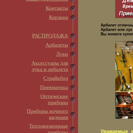
Контакты
Корзина
Арбалет отличн
Арбалет или лук
Вы можете купит
РАСПРОДАЖА
Арбалеты
Луки
Аксессуары для
лука и арбалета
Страйкбол
Пневматика
Оптические
приборы
Приборы ночного
видения
Тепловизионные
Уважаемые в
приборы