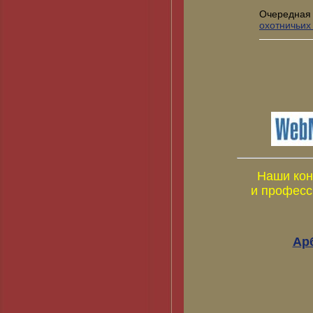
Очередная
охотничьих
Наши кон
и професс
Ар