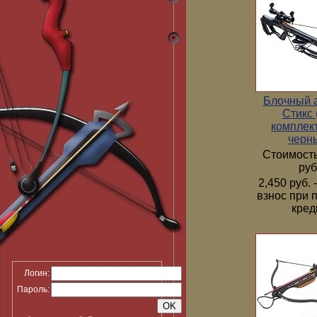
Блочный 
Стикс 
комплек
черн
Стоимость
руб
2,450 руб.
взнос при 
кред
Логин:
Пароль: