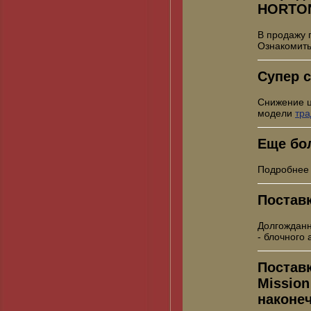
HORTO
В продажу 
Ознакомить
Супер с
Снижение 
модели
тр
Еще бо
Подробнее
Постав
Долгожданн
- блочного
Постав
Mission
наконе