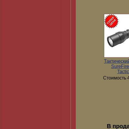
Тактически
SureFir
Tactic
Стоимость 4
В прод