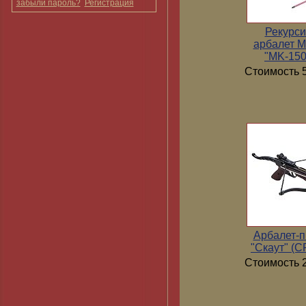
забыли пароль?
Регистрация
Рекурс
арбалет 
"MK-15
Стоимость 5
Арбалет-п
"Скаут" (
Стоимость 2