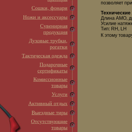
позволяет пр
Сошки, фонари
Технические
Ножи и аксессуары
Длина AMO, д
Усилие натяжени
Сувенирная
Тип: RH, LH
продукция
К этому товар
Духовые трубки,
рогатки
Тактическая одежда
Подарочные
сертификаты
Комиссионные
товары
Услуги
Активный отдых
Выездные тиры
Отсутствующие
товары