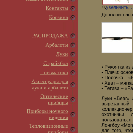
увеличить...
Контакты
Дополнительн
Корзина
РАСПРОДАЖА
Арбалеты
Луки
Страйкбол
• Рукоятка из
Пневматика
• Плечи: осно
• Полочка – «
Аксессуары для
• Хват – мягк
лука и арбалета
• Тетива – «Fas
Оптические
Луки «Bear» 
приборы
вырезанный
коллекционер
Приборы ночного
охотничьи 
видения
пользоваться
Лонгбоу «Mon
Тепловизионные
для того, чт
приборы