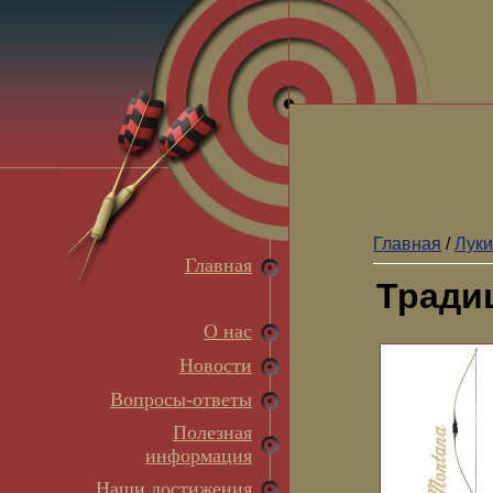
Главная
/
Луки
Главная
Тради
О нас
Новости
Вопросы-ответы
Полезная
информация
Наши достижения