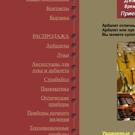
Контакты
Корзина
Арбалет отличн
Арбалет или лук
Вы можете купит
РАСПРОДАЖА
Арбалеты
Луки
Аксессуары для
лука и арбалета
Страйкбол
Пневматика
Оптические
приборы
Приборы ночного
видения
Тепловизионные
Уважаемые в
приборы