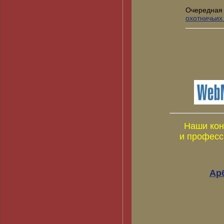
Очередная
охотничьих
Наши кон
и професс
Ар