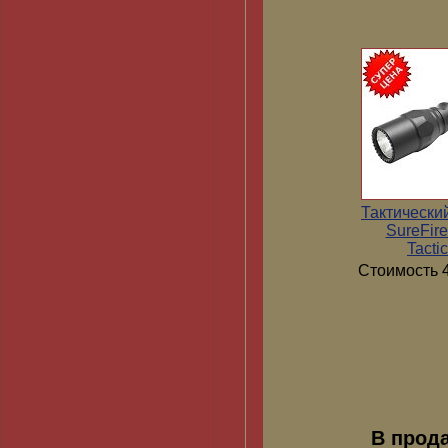
Тактически
SureFir
Tactic
Стоимость 4
В прод