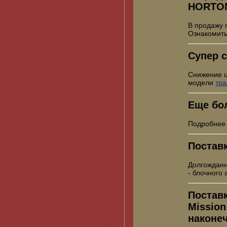
HORTO
В продажу 
Ознакомить
Супер с
Снижение 
модели
тр
Еще бо
Подробнее
Постав
Долгожданн
- блочного
Постав
Mission
наконе