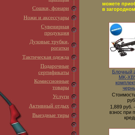
можете прио
Сошки, фонари
в загородном 
Ножи и аксессуары
Сувенирная
продукция
Духовые трубки,
рогатки
Тактическая одежда
Подарочные
Блочный 
сертификаты
MK-XB5
Комиссионные
комплек
товары
черн
Стоимость
Услуги
руб
Активный отдых
1,889 руб.
взнос при 
Выездные тиры
кред