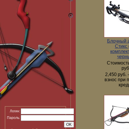
Блочный 
Стикс 
комплек
черн
Стоимость
руб
2,450 руб.
взнос при 
кред
Логин:
Пароль: