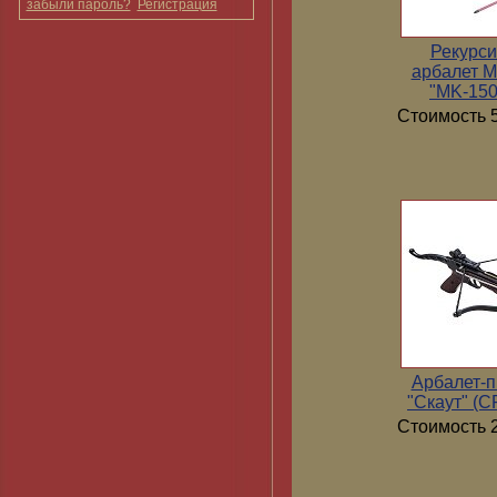
забыли пароль?
Регистрация
Рекурс
арбалет 
"MK-15
Стоимость 5
Арбалет-п
"Скаут" (
Стоимость 2