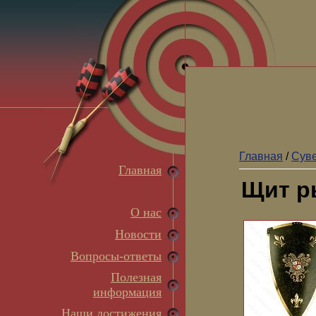
Главная
/
Суве
Главная
Щит р
О нас
Новости
Вопросы-ответы
Полезная
информация
Наши достижения