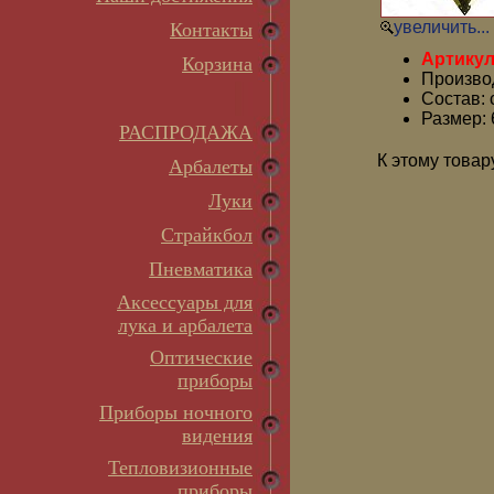
увеличить...
Контакты
Артикул
Корзина
Производ
Состав: 
Размер: 
РАСПРОДАЖА
К этому товар
Арбалеты
Луки
Страйкбол
Пневматика
Аксессуары для
лука и арбалета
Оптические
приборы
Приборы ночного
видения
Тепловизионные
приборы