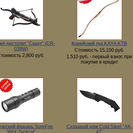
ет-пистолет "Скаут" (CR-
Корейский лук KAYA KTB
039W)
Стоимость 15,100 руб.
тоимость 2,800 руб.
1,510 руб. - первый взнос при
покупке в кредит
ический фонарь SureFire
Складной нож Cold Steel "AK-
"6PX Tactical"
47"