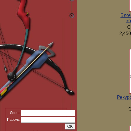
Блоч
ко
С
2,450
Рекур
С
Логин:
Пароль: