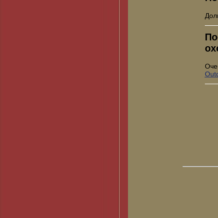
Дол
По
ох
Оче
Out