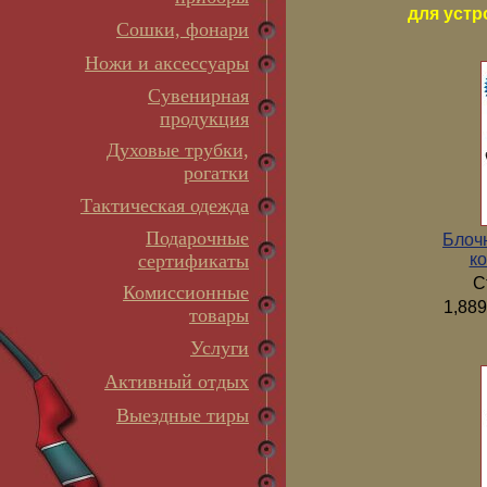
для устр
Сошки, фонари
Ножи и аксессуары
Сувенирная
продукция
Духовые трубки,
рогатки
Тактическая одежда
Подарочные
Блоч
ко
сертификаты
С
Комиссионные
1,889
товары
Услуги
Активный отдых
Выездные тиры