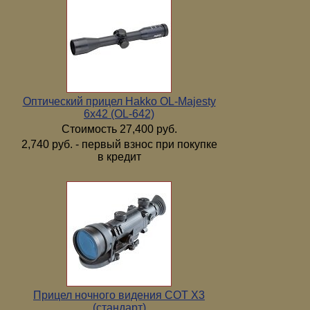
Оптический прицел Hakko OL-Majesty
6x42 (OL-642)
Стоимость 27,400 руб.
2,740 руб. - первый взнос при покупке
в кредит
Прицел ночного видения COT X3
(стандарт)