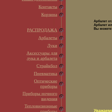
Контакты
Корзина
Арбалет о
Арбалет ил
Вы можете 
РАСПРОДАЖА
Арбалеты
Луки
Аксессуары для
лука и арбалета
Страйкбол
Пневматика
Оптические
приборы
Приборы ночного
видения
Тепловизионные
Уважаем
приборы