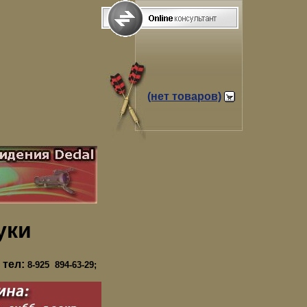
(нет товаров)
уки
 тел:
8-925 894-63-29;