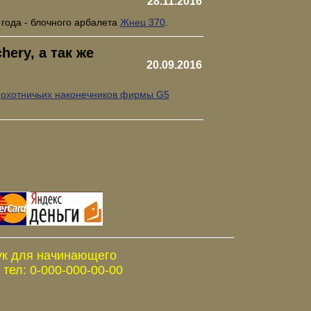
28.11.2016
 года - блочного арбалета
Жнец 370
.
ery, а так же
20.09.2016
е
охотничьих наконечников фирмы G5
ук для начинающего
тел: 0-000-000-00-00