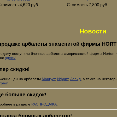
тоимость 4,620 руб.
Стоимость 7,800 руб.
Новости
продаже арбалеты знаменитой фирмы HORT
родажу поступили блочные арбалеты американской фирмы Horton!
жно
здесь!
пер скидки!
жение цен на арбалеты
Мангуст
,
Ифрит
,
Аспид
, а также на некото
rpaw
.
е больше скидок!
робнее в разделе
РАСПРОДАЖА
.
ставка блочных арбалетов!