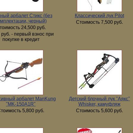
ный арбалет Стикс (без
Классический лук Pilot
мплектации, черный)
Стоимость 7,500 руб.
тоимость 24,500 руб.
 руб. - первый взнос при
покупке в кредит
сивный арбалет ManKung
Детский блочный лук "Аякс"
"MK-150А1R"
Whisker, камуфляж
тоимость 5,800 руб.
Стоимость 5,600 руб.