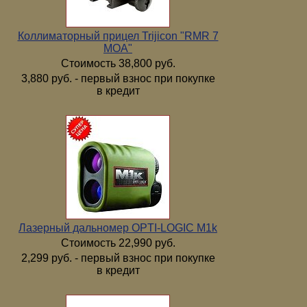
Коллиматорный прицел Trijicon "RMR 7
МОА"
Стоимость 38,800 руб.
3,880 руб. - первый взнос при покупке
в кредит
Лазерный дальномер OPTI-LOGIC M1k
Стоимость 22,990 руб.
2,299 руб. - первый взнос при покупке
в кредит