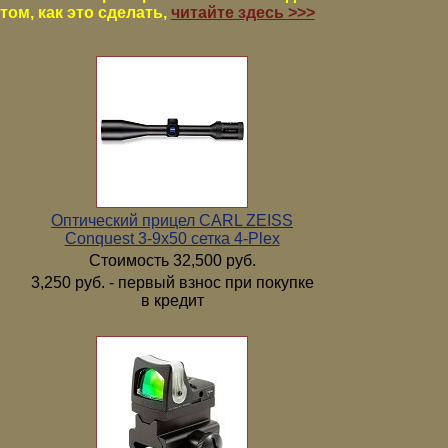
том, как это сделать,
читайте здесь >>>
Оптический прицел CARL ZEISS
Conquest 3-9x50 сетка 4-Plex
Стоимость 32,500 руб.
3,250 руб. - первый взнос при покупке
в кредит