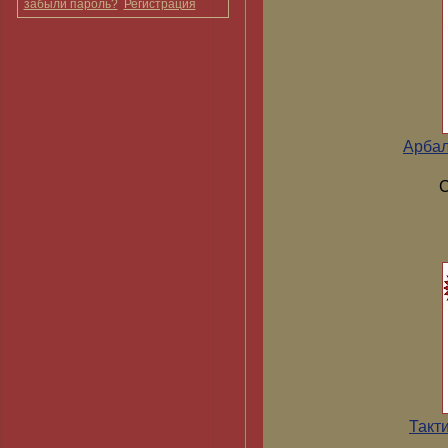
забыли пароль?
Регистрация
Арбал
С
Такт