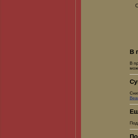
С
В 
В п
мо
Су
Сни
Bea
Ещ
Под
По