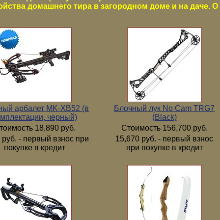
ойства домашнего тира в загородном доме и на даче. О 
ный арбалет MK-XB52 (в
Блочный лук No Cam TRG7
мплектации, черный)
(Black)
тоимость 18,890 руб.
Стоимость 156,700 руб.
 руб. - первый взнос при
15,670 руб. - первый взнос
покупке в кредит
при покупке в кредит