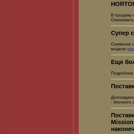
HORTO
В продажу 
Ознакомить
Супер с
Снижение 
модели
тр
Еще бо
Подробнее
Постав
Долгожданн
- блочного
Постав
Mission
наконе