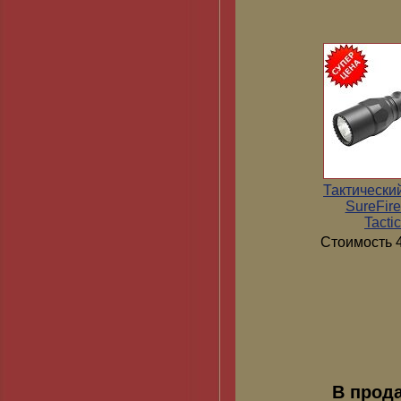
Тактически
SureFir
Tactic
Стоимость 4
В прод