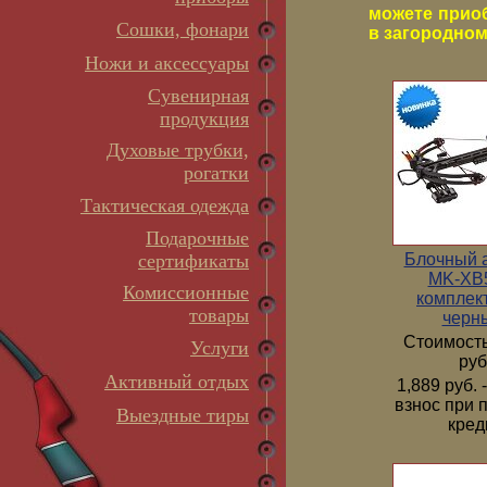
можете прио
Сошки, фонари
в загородном 
Ножи и аксессуары
Сувенирная
продукция
Духовые трубки,
рогатки
Тактическая одежда
Подарочные
Блочный 
сертификаты
MK-XB5
Комиссионные
комплек
товары
черн
Стоимость
Услуги
руб
Активный отдых
1,889 руб.
взнос при 
Выездные тиры
кред