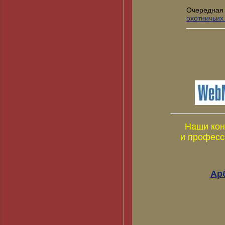
Очередная
охотничьих
Наши кон
и професс
Ар