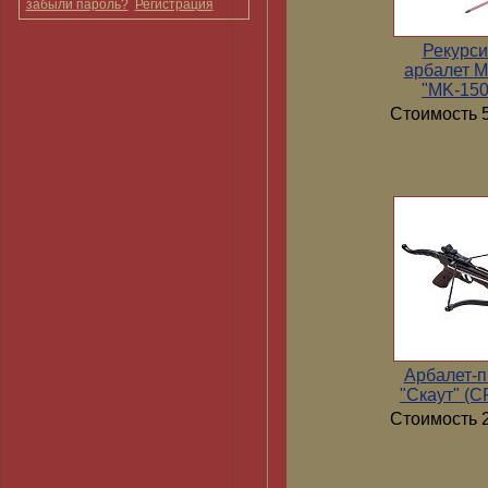
забыли пароль?
Регистрация
Рекурс
арбалет 
"MK-15
Стоимость 5
Арбалет-п
"Скаут" (
Стоимость 2