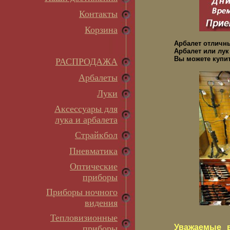
Контакты
Корзина
Арбалет отличн
Арбалет или лук
Вы можете купит
РАСПРОДАЖА
Арбалеты
Луки
Аксессуары для
лука и арбалета
Страйкбол
Пневматика
Оптические
приборы
Приборы ночного
видения
Тепловизионные
Уважаемые в
приборы