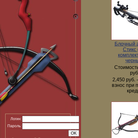
Блочный 
Стикс 
комплек
черн
Стоимость
руб
2,450 руб.
взнос при 
кред
Логин:
Пароль: