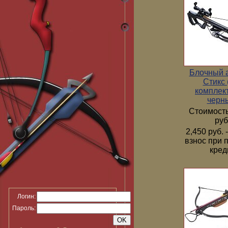
Блочный 
Стикс 
комплек
черн
Стоимость
руб
2,450 руб.
взнос при 
кред
Логин:
Пароль: