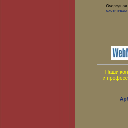
Очередная
охотничьих
Наши кон
и професс
Ар