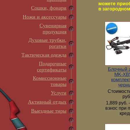
можете прио
Сошки, фонари
в загородном 
Ножи и аксессуары
Сувенирная
продукция
Духовые трубки,
рогатки
Тактическая одежда
Подарочные
Блочный 
сертификаты
MK-XB5
Комиссионные
комплек
товары
черн
Стоимость
Услуги
руб
Активный отдых
1,889 руб.
взнос при 
Выездные тиры
кред