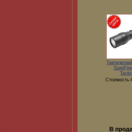
Тактически
SureFir
Tactic
Стоимость 4
В прод