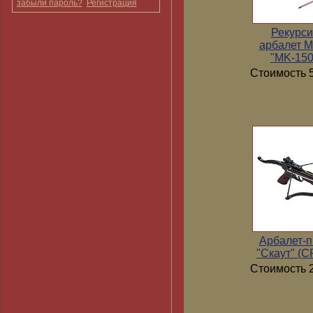
забыли пароль?
Регистрация
Рекурс
арбалет 
"MK-15
Стоимость 5
Арбалет-п
"Скаут" (
Стоимость 2