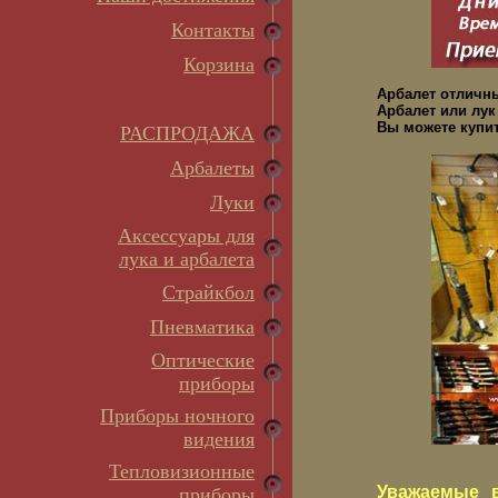
Контакты
Корзина
Арбалет отличн
Арбалет или лук
Вы можете купит
РАСПРОДАЖА
Арбалеты
Луки
Аксессуары для
лука и арбалета
Страйкбол
Пневматика
Оптические
приборы
Приборы ночного
видения
Тепловизионные
Уважаемые в
приборы