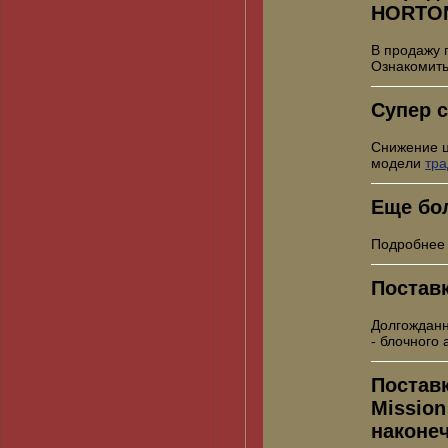
HORTO
В продажу 
Ознакомить
Супер с
Снижение 
модели
тр
Еще бо
Подробнее
Постав
Долгожданн
- блочного
Постав
Mission
наконе