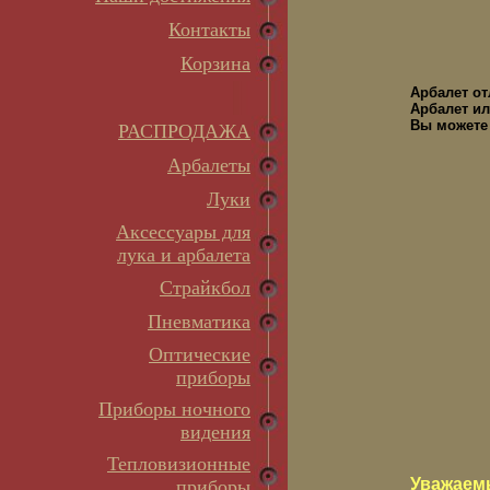
Контакты
Корзина
Арбалет о
Арбалет ил
Вы можете 
РАСПРОДАЖА
Арбалеты
Луки
Аксессуары для
лука и арбалета
Страйкбол
Пневматика
Оптические
приборы
Приборы ночного
видения
Тепловизионные
Уважаем
приборы