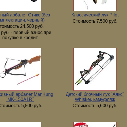
ный арбалет Стикс (без
Классический лук Pilot
мплектации, черный)
Стоимость 7,500 руб.
тоимость 24,500 руб.
 руб. - первый взнос при
покупке в кредит
сивный арбалет ManKung
Детский блочный лук "Аякс"
"MK-150А1R"
Whisker, камуфляж
тоимость 5,800 руб.
Стоимость 5,600 руб.