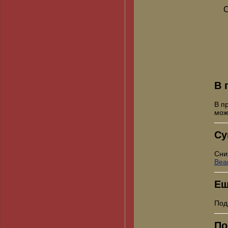
С
В 
В п
мо
Су
Сни
Bea
Ещ
Под
По