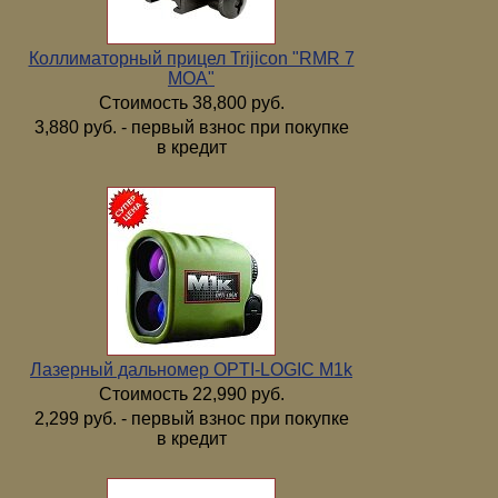
Коллиматорный прицел Trijicon "RMR 7
МОА"
Стоимость 38,800 руб.
3,880 руб. - первый взнос при покупке
в кредит
Лазерный дальномер OPTI-LOGIC M1k
Стоимость 22,990 руб.
2,299 руб. - первый взнос при покупке
в кредит