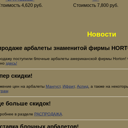
тоимость 4,620 руб.
Стоимость 7,800 руб.
Новости
продаже арбалеты знаменитой фирмы HORT
родажу поступили блочные арбалеты американской фирмы Horton!
жно
здесь!
пер скидки!
жение цен на арбалеты
Мангуст
,
Ифрит
,
Аспид
, а также на некото
rpaw
.
е больше скидок!
робнее в разделе
РАСПРОДАЖА
.
ставка блочных арбалетов!