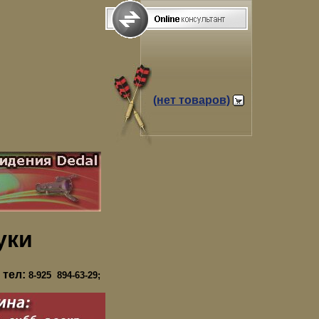
(нет товаров)
уки
 тел:
8-925 894-63-29;