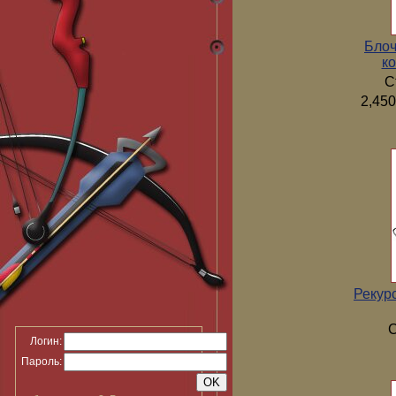
Блоч
ко
С
2,450
Рекур
С
Логин:
Пароль: