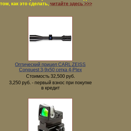
том, как это сделать,
читайте здесь >>>
Оптический прицел CARL ZEISS
Conquest 3-9x50 сетка 4-Plex
Стоимость 32,500 руб.
3,250 руб. - первый взнос при покупке
в кредит