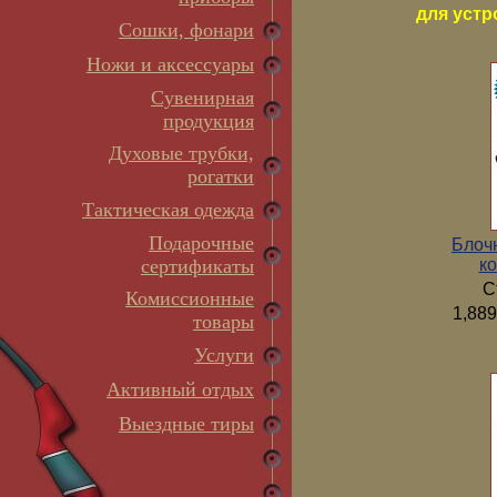
для устр
Сошки, фонари
Ножи и аксессуары
Сувенирная
продукция
Духовые трубки,
рогатки
Тактическая одежда
Подарочные
Блоч
ко
сертификаты
С
Комиссионные
1,889
товары
Услуги
Активный отдых
Выездные тиры