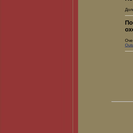
Дол
По
ох
Оче
Out