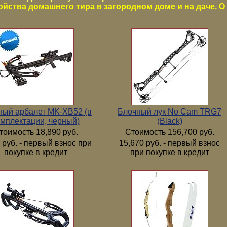
ойства домашнего тира в загородном доме и на даче. О 
ный арбалет MK-XB52 (в
Блочный лук No Cam TRG7
мплектации, черный)
(Black)
тоимость 18,890 руб.
Стоимость 156,700 руб.
 руб. - первый взнос при
15,670 руб. - первый взнос
покупке в кредит
при покупке в кредит