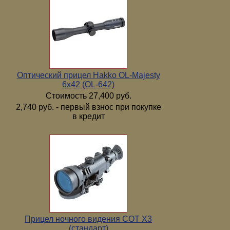
Оптический прицел Hakko OL-Majesty
6x42 (OL-642)
Стоимость 27,400 руб.
2,740 руб. - первый взнос при покупке
в кредит
Прицел ночного видения COT X3
(стандарт)