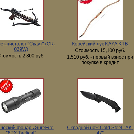
ет-пистолет "Скаут" (CR-
Корейский лук KAYA KTB
039W)
Стоимость 15,100 руб.
тоимость 2,800 руб.
1,510 руб. - первый взнос при
покупке в кредит
ический фонарь SureFire
Складной нож Cold Steel "AK-
"6PX Tactical"
47"