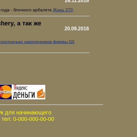
28.11.2016
 года - блочного арбалета
Жнец 370
.
ery, а так же
20.09.2016
е
охотничьих наконечников фирмы G5
ук для начинающего
тел: 0-000-000-00-00