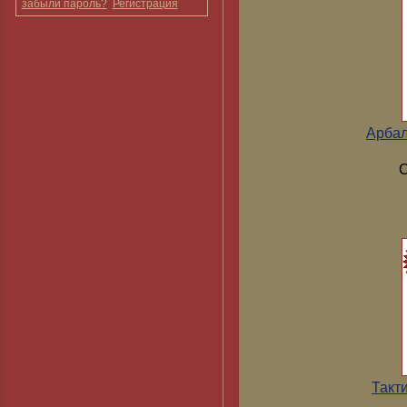
забыли пароль?
Регистрация
Арбал
С
Такт