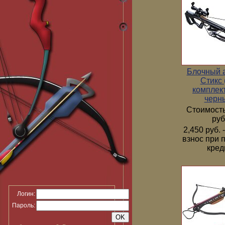
Блочный 
Стикс 
комплек
черн
Стоимость
руб
2,450 руб.
взнос при 
кред
Логин:
Пароль: