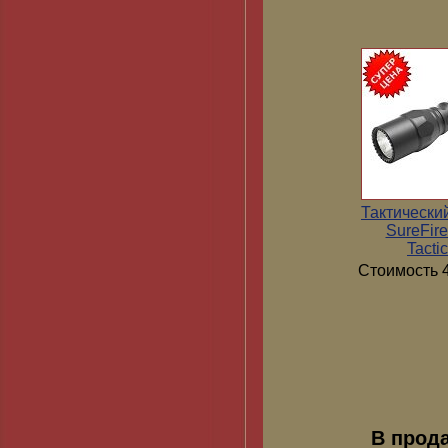
Тактически
SureFir
Tactic
Стоимость 4
В прод