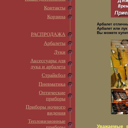
Контакты
Корзина
Арбалет отличн
Арбалет или лук
Вы можете купит
РАСПРОДАЖА
Арбалеты
Луки
Аксессуары для
лука и арбалета
Страйкбол
Пневматика
Оптические
приборы
Приборы ночного
видения
Тепловизионные
Уважаемые в
приборы