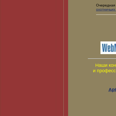
Очередная
охотничьих
Наши кон
и професс
Ар