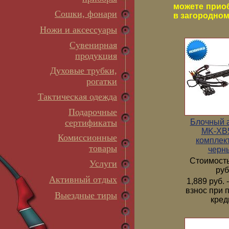
можете прио
Сошки, фонари
в загородном 
Ножи и аксессуары
Сувенирная
продукция
Духовые трубки,
рогатки
Тактическая одежда
Подарочные
Блочный 
сертификаты
MK-XB5
Комиссионные
комплек
товары
черн
Стоимость
Услуги
руб
Активный отдых
1,889 руб.
взнос при 
Выездные тиры
кред