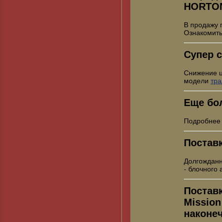
HORTO
В продажу 
Ознакомить
Супер с
Снижение 
модели
тр
Еще бо
Подробнее
Постав
Долгожданн
- блочного
Постав
Mission
наконе