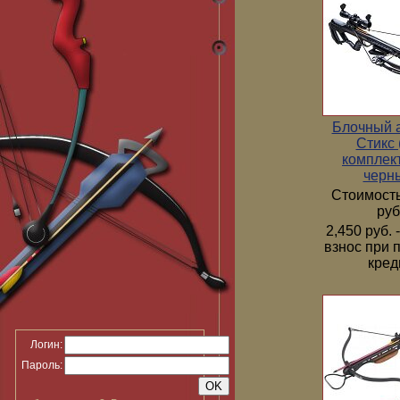
Блочный 
Стикс 
комплек
черн
Стоимость
руб
2,450 руб.
взнос при 
кред
Логин:
Пароль: