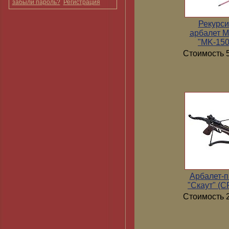
забыли пароль?
Регистрация
Рекурс
арбалет 
"MK-15
Стоимость 5
Арбалет-п
"Скаут" (
Стоимость 2