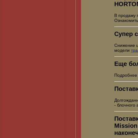
HORTO
В продажу 
Ознакомить
Супер с
Снижение 
модели
тр
Еще бо
Подробнее
Постав
Долгожданн
- блочного
Постав
Mission
наконе