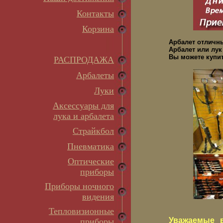
Контакты
Корзина
Арбалет отличн
Арбалет или лук
Вы можете купит
РАСПРОДАЖА
Арбалеты
Луки
Аксессуары для
лука и арбалета
Страйкбол
Пневматика
Оптические
приборы
Приборы ночного
видения
Тепловизионные
Уважаемые в
приборы