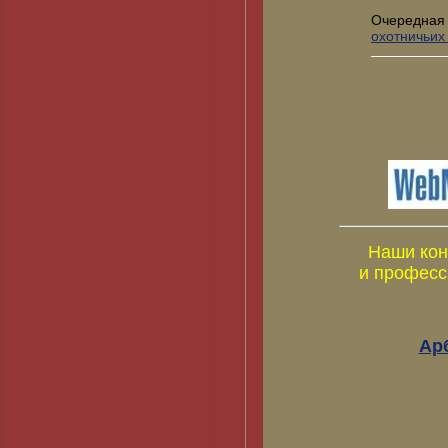
Очередная
охотничьих
Наши кон
и професс
Ар