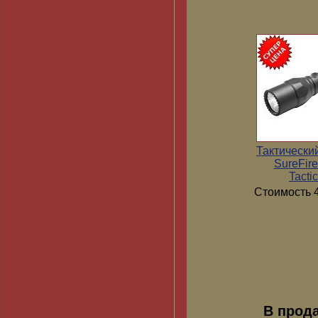
Тактически
SureFir
Tactic
Стоимость 4
В прод