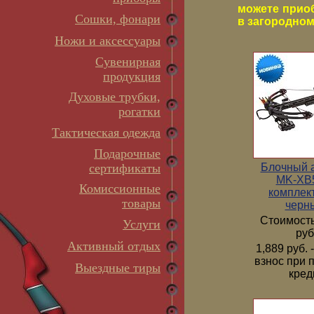
можете прио
Сошки, фонари
в загородном 
Ножи и аксессуары
Сувенирная
продукция
Духовые трубки,
рогатки
Тактическая одежда
Подарочные
Блочный 
сертификаты
MK-XB5
Комиссионные
комплек
товары
черн
Стоимость
Услуги
руб
Активный отдых
1,889 руб.
взнос при 
Выездные тиры
кред