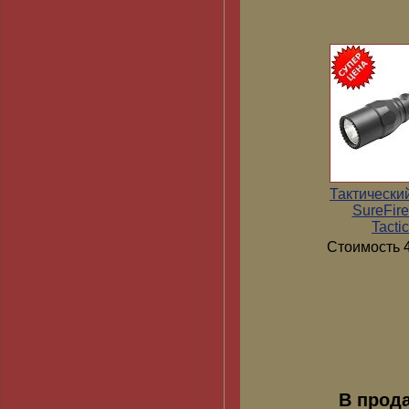
Тактически
SureFir
Tactic
Стоимость 4
В прод