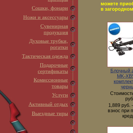
можете прио
Сошки, фонари
в загородном 
Ножи и аксессуары
Сувенирная
продукция
Духовые трубки,
рогатки
Тактическая одежда
Подарочные
Блочный 
сертификаты
MK-XB5
Комиссионные
комплек
товары
черн
Стоимость
Услуги
руб
Активный отдых
1,889 руб.
взнос при 
Выездные тиры
кред