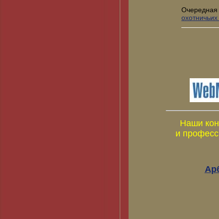
Очередная
охотничьих
Наши кон
и професс
Ар