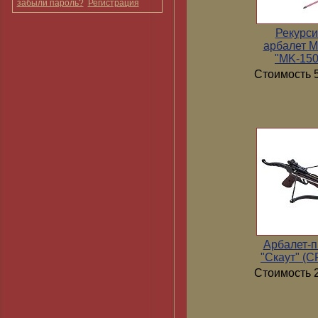
забыли пароль?
Регистрация
Рекурс
арбалет 
"MK-15
Стоимость 5
Арбалет-п
"Скаут" (
Стоимость 2