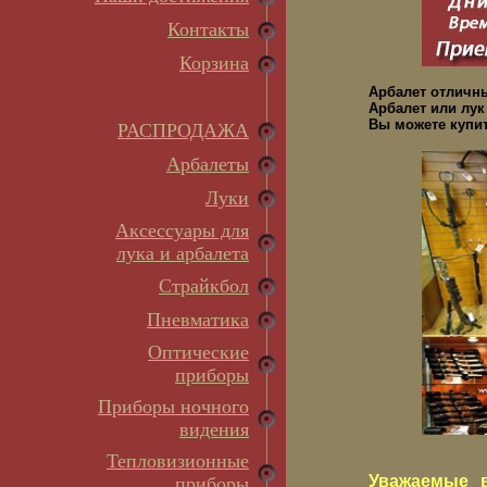
Контакты
Корзина
Арбалет отличн
Арбалет или лук
Вы можете купит
РАСПРОДАЖА
Арбалеты
Луки
Аксессуары для
лука и арбалета
Страйкбол
Пневматика
Оптические
приборы
Приборы ночного
видения
Тепловизионные
Уважаемые в
приборы