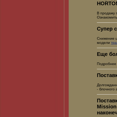
HORTO
В продажу 
Ознакомить
Супер с
Снижение 
модели
тр
Еще бо
Подробнее
Постав
Долгожданн
- блочного
Постав
Mission
наконе