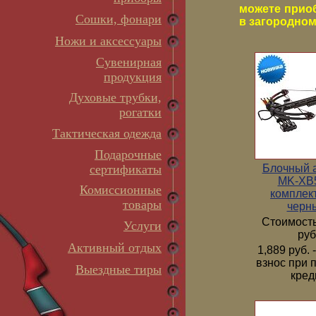
можете прио
Сошки, фонари
в загородном 
Ножи и аксессуары
Сувенирная
продукция
Духовые трубки,
рогатки
Тактическая одежда
Подарочные
Блочный 
сертификаты
MK-XB5
Комиссионные
комплек
товары
черн
Стоимость
Услуги
руб
Активный отдых
1,889 руб.
взнос при 
Выездные тиры
кред