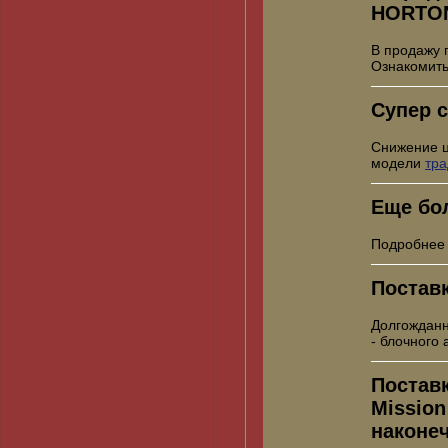
HORTO
В продажу 
Ознакомить
Супер с
Снижение 
модели
тр
Еще бо
Подробнее
Постав
Долгожданн
- блочного
Постав
Mission
наконе