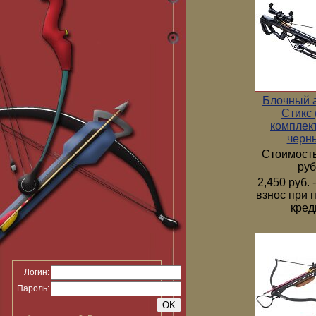
Блочный 
Стикс 
комплек
черн
Стоимость
руб
2,450 руб.
взнос при 
кред
Логин:
Пароль: