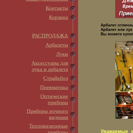
Контакты
Корзина
Арбалет отличн
Арбалет или лук
Вы можете купит
РАСПРОДАЖА
Арбалеты
Луки
Аксессуары для
лука и арбалета
Страйкбол
Пневматика
Оптические
приборы
Приборы ночного
видения
Тепловизионные
Уважаемые в
приборы