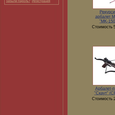
забыли пароль?
Регистрация
Рекурс
арбалет 
"MK-15
Стоимость 5
Арбалет-п
"Скаут" (
Стоимость 2