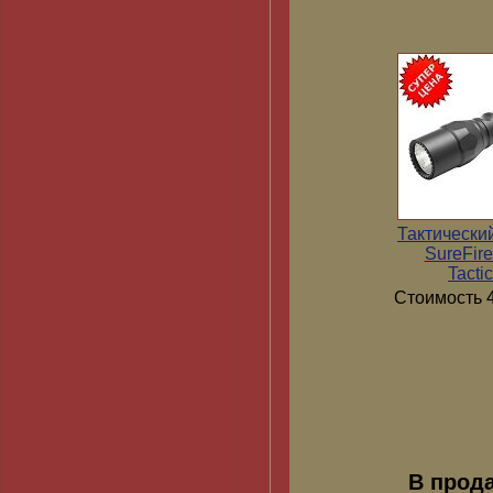
Тактически
SureFir
Tactic
Стоимость 4
В прод