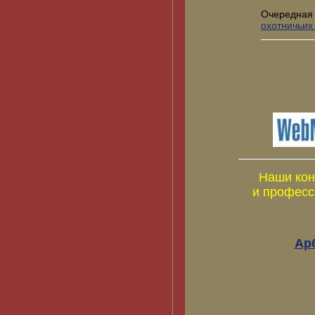
Очередная
охотничьих
Наши кон
и професс
Ар