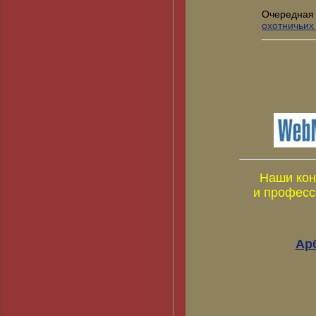
Очередная
охотничьих
Наши кон
и професс
Ар