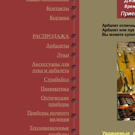
Контакты
Корзина
Арбалет отличн
Арбалет или лук
Вы можете купит
РАСПРОДАЖА
Арбалеты
Луки
Аксессуары для
лука и арбалета
Страйкбол
Пневматика
Оптические
приборы
Приборы ночного
видения
Тепловизионные
Уважаемые в
приборы