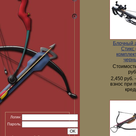
Блочный 
Стикс 
комплек
черн
Стоимость
руб
2,450 руб.
взнос при 
кред
Логин:
Пароль: