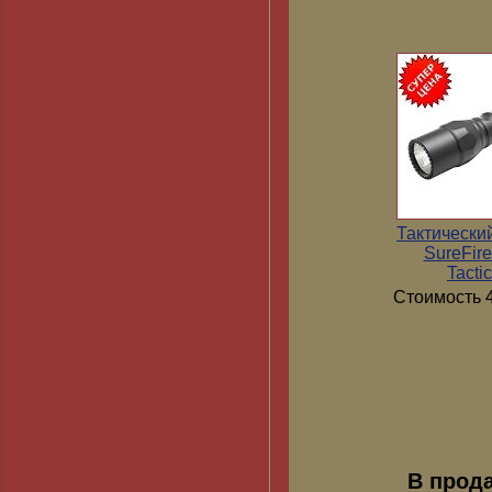
Тактически
SureFir
Tactic
Стоимость 4
В прод