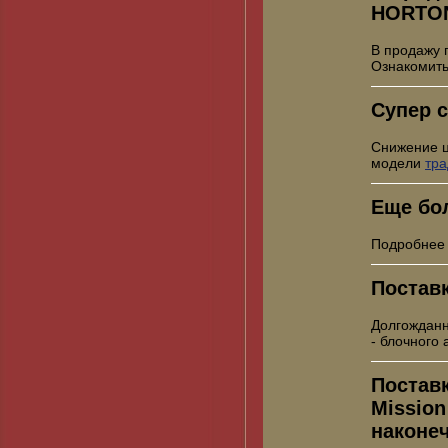
HORTO
В продажу 
Ознакомить
Супер с
Снижение 
модели
тр
Еще бо
Подробнее
Постав
Долгожданн
- блочного
Постав
Mission
наконе