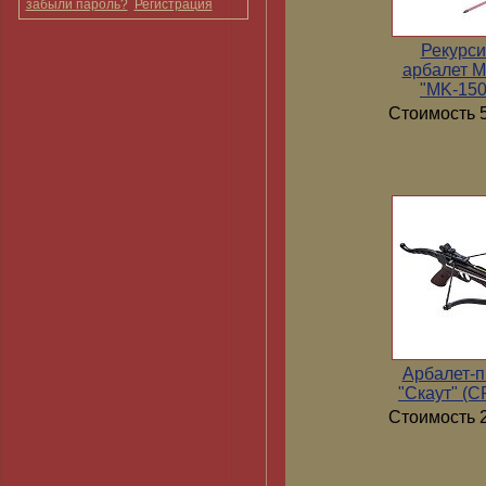
забыли пароль?
Регистрация
Рекурс
арбалет 
"MK-15
Стоимость 5
Арбалет-п
"Скаут" (
Стоимость 2