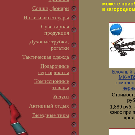
можете прио
Сошки, фонари
в загородном 
Ножи и аксессуары
Сувенирная
продукция
Духовые трубки,
рогатки
Тактическая одежда
Подарочные
Блочный 
сертификаты
MK-XB5
Комиссионные
комплек
товары
черн
Стоимость
Услуги
руб
Активный отдых
1,889 руб.
взнос при 
Выездные тиры
кред