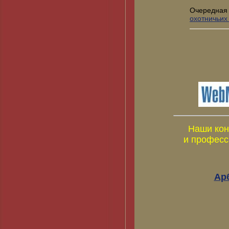
Очередная
охотничьих
Наши кон
и професс
Ар