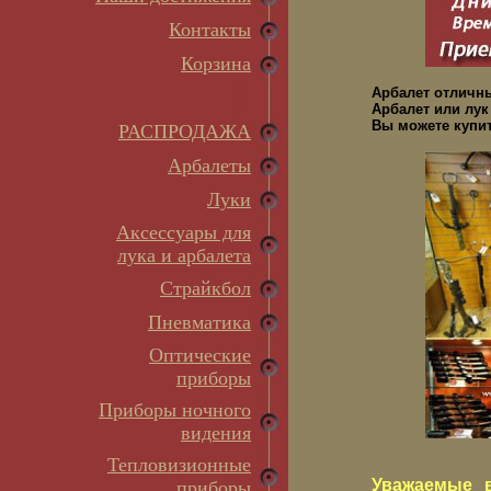
Контакты
Корзина
Арбалет отличн
Арбалет или лук
Вы можете купит
РАСПРОДАЖА
Арбалеты
Луки
Аксессуары для
лука и арбалета
Страйкбол
Пневматика
Оптические
приборы
Приборы ночного
видения
Тепловизионные
Уважаемые в
приборы