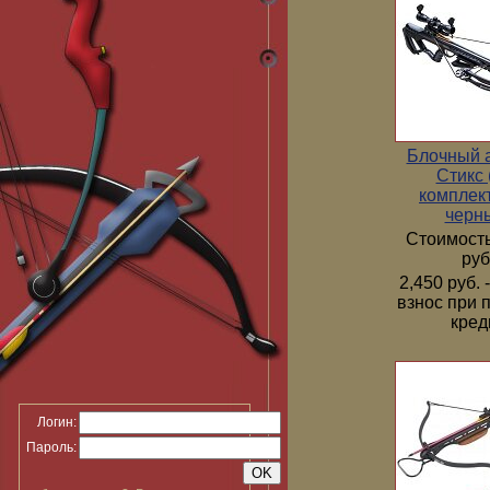
Блочный 
Стикс 
комплек
черн
Стоимость
руб
2,450 руб.
взнос при 
кред
Логин:
Пароль: