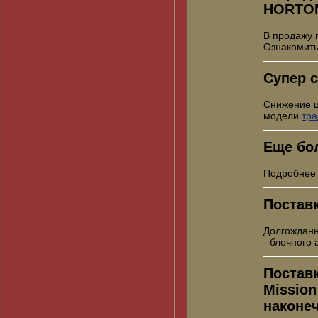
HORTO
В продажу 
Ознакомить
Супер с
Снижение 
модели
тр
Еще бо
Подробнее
Постав
Долгожданн
- блочного
Постав
Mission
наконе