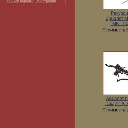
забыли пароль?
Регистрация
Рекурс
арбалет 
"MK-15
Стоимость 5
Арбалет-п
"Скаут" (
Стоимость 2