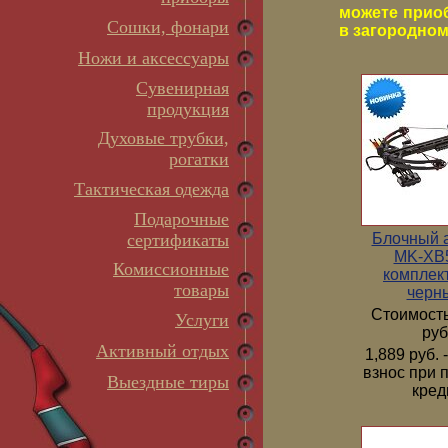
можете прио
Сошки, фонари
в загородном 
Ножи и аксессуары
Сувенирная
продукция
Духовые трубки,
рогатки
Тактическая одежда
Подарочные
Блочный 
сертификаты
MK-XB5
Комиссионные
комплек
товары
черн
Стоимость
Услуги
руб
Активный отдых
1,889 руб.
взнос при 
Выездные тиры
кред