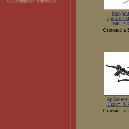
забыли пароль?
Регистрация
Рекурс
арбалет 
"MK-15
Стоимость 5
Арбалет-п
"Скаут" (
Стоимость 2