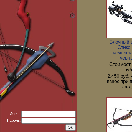
Блочный 
Стикс 
комплек
черн
Стоимость
руб
2,450 руб.
взнос при 
кред
Логин:
Пароль: