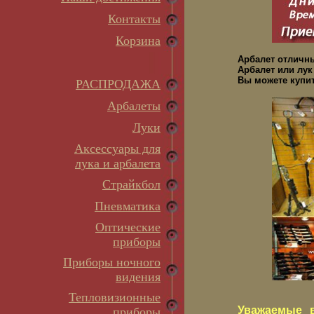
Контакты
Корзина
Арбалет отличн
Арбалет или лук
Вы можете купит
РАСПРОДАЖА
Арбалеты
Луки
Аксессуары для
лука и арбалета
Страйкбол
Пневматика
Оптические
приборы
Приборы ночного
видения
Тепловизионные
Уважаемые в
приборы