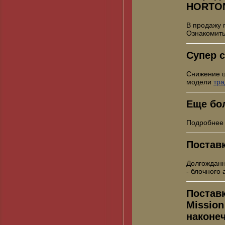
HORTO
В продажу 
Ознакомить
Супер с
Снижение 
модели
тр
Еще бо
Подробнее
Постав
Долгожданн
- блочного
Постав
Mission
наконе