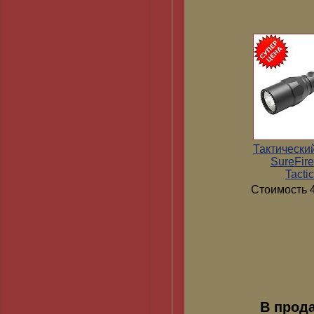
Тактически
SureFir
Tactic
Стоимость 4
В прод