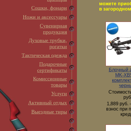
можете прио
Сошки, фонари
в загородном 
Ножи и аксессуары
Сувенирная
продукция
Духовые трубки,
рогатки
Тактическая одежда
Подарочные
Блочный 
сертификаты
MK-XB5
Комиссионные
комплек
товары
черн
Стоимость
Услуги
руб
Активный отдых
1,889 руб.
взнос при 
Выездные тиры
кред