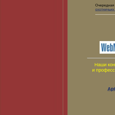
Очередная
охотничьих
Наши кон
и професс
Ар