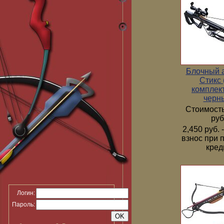
Блочный 
Стикс 
комплек
черн
Стоимость
руб
2,450 руб.
взнос при 
кред
Логин:
Пароль: