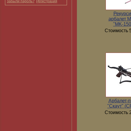
забыли пароль?
Регистрация
Рекурс
арбалет 
"MK-15
Стоимость 5
Арбалет-п
"Скаут" (
Стоимость 2