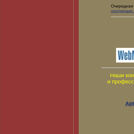
Очередная
охотничьих
Наши кон
и професс
Ар