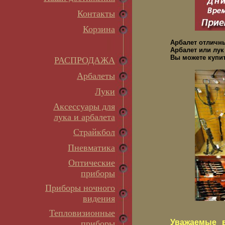
Контакты
Корзина
Арбалет отличн
Арбалет или лук
Вы можете купит
РАСПРОДАЖА
Арбалеты
Луки
Аксессуары для
лука и арбалета
Страйкбол
Пневматика
Оптические
приборы
Приборы ночного
видения
Тепловизионные
Уважаемые в
приборы