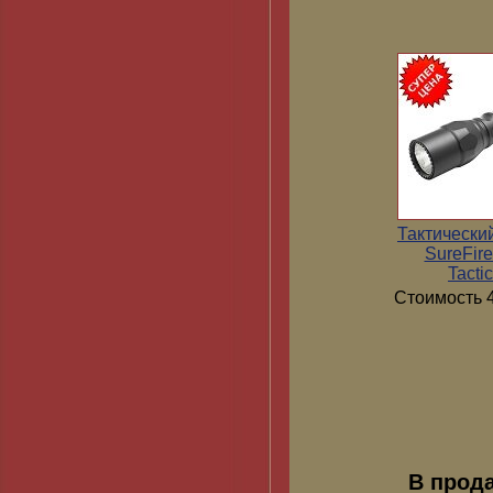
Тактически
SureFir
Tactic
Стоимость 4
В прод