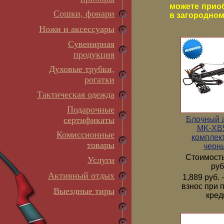
можете прио
Сошки, фонари
в загородном 
Ножи и аксессуары
Сувенирная
продукция
Духовые трубки,
рогатки
Тактическая одежда
Подарочные
Блочный 
сертификаты
MK-XB5
Комиссионные
комплек
товары
черн
Стоимость
Услуги
руб
Активный отдых
1,889 руб.
взнос при 
Выездные тиры
кред