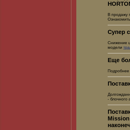
HORTO
В продажу 
Ознакомить
Супер с
Снижение 
модели
тр
Еще бо
Подробнее
Постав
Долгожданн
- блочного
Постав
Mission
наконе