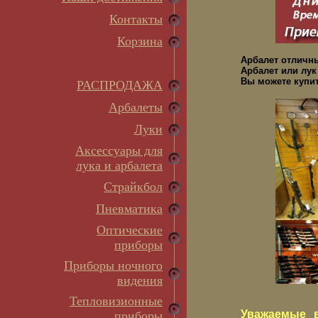
Контакты
Корзина
Арбалет отличн
Арбалет или лук
Вы можете купит
РАСПРОДАЖА
Арбалеты
Луки
Аксессуары для
лука и арбалета
Страйкбол
Пневматика
Оптические
приборы
Приборы ночного
видения
Тепловизионные
Уважаемые в
приборы