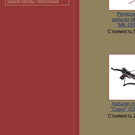
забыли пароль?
Регистрация
Рекурс
арбалет 
"MK-15
Стоимость 5
Арбалет-п
"Скаут" (
Стоимость 2