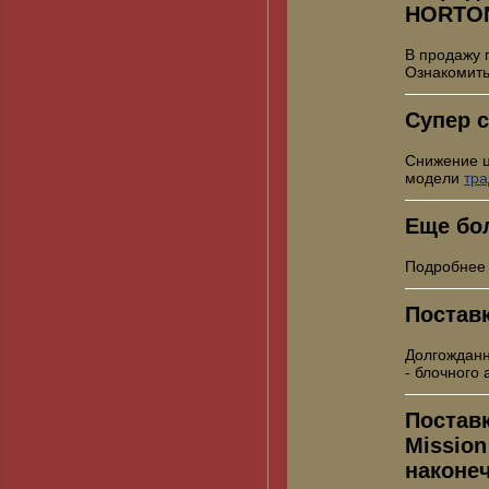
HORTO
В продажу 
Ознакомить
Супер с
Снижение 
модели
тр
Еще бо
Подробнее
Постав
Долгожданн
- блочного
Постав
Mission
наконе