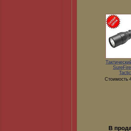
Тактически
SureFir
Tactic
Стоимость 4
В прод