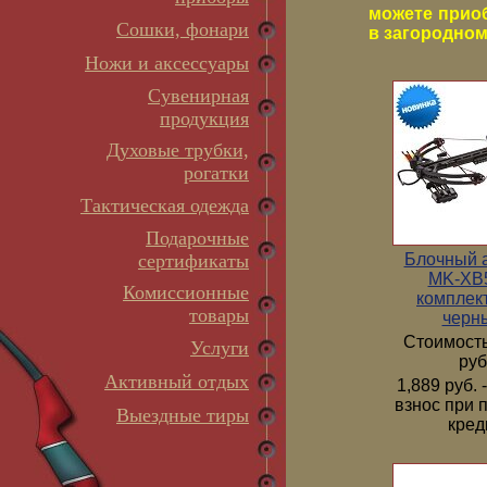
можете прио
Сошки, фонари
в загородном 
Ножи и аксессуары
Сувенирная
продукция
Духовые трубки,
рогатки
Тактическая одежда
Подарочные
Блочный 
сертификаты
MK-XB5
Комиссионные
комплек
товары
черн
Стоимость
Услуги
руб
Активный отдых
1,889 руб.
взнос при 
Выездные тиры
кред