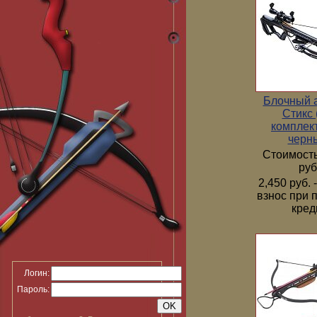
Блочный 
Стикс 
комплек
черн
Стоимость
руб
2,450 руб.
взнос при 
кред
Логин:
Пароль: