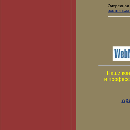
Очередная
охотничьих
Наши кон
и професс
Ар