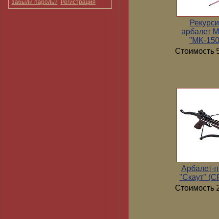
забыли пароль?
Регистрация
Рекурс
арбалет 
"MK-15
Стоимость 5
Арбалет-п
"Скаут" (
Стоимость 2