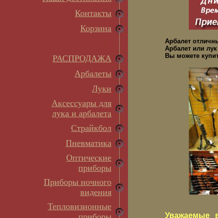
Контакты
Корзина
Арбалет отличн
Арбалет или лук
Вы можете купит
РАСПРОДАЖА
Арбалеты
Луки
Аксессуары для
лука и арбалета
Страйкбол
Пневматика
Оптические
приборы
Приборы ночного
видения
Тепловизионные
Уважаемые в
приборы