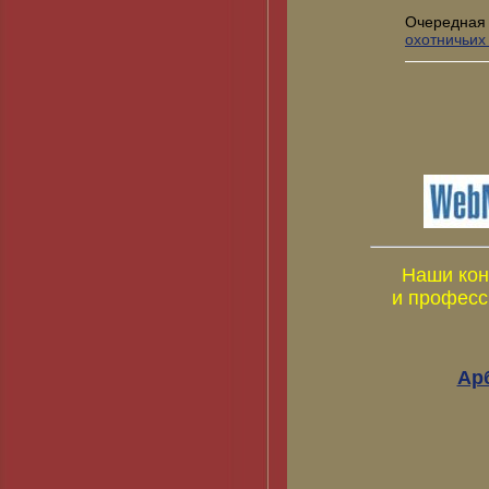
Очередная
охотничьих
Наши кон
и професс
Ар