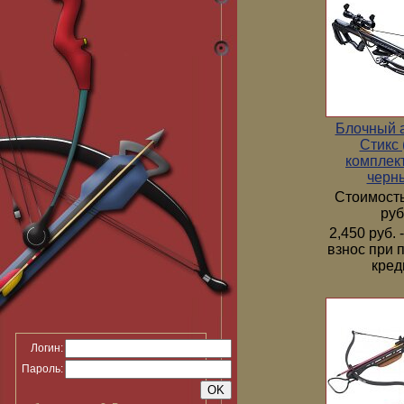
Блочный 
Стикс 
комплек
черн
Стоимость
руб
2,450 руб.
взнос при 
кред
Логин:
Пароль: