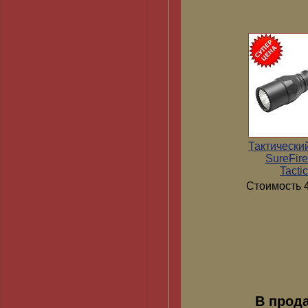
Тактически
SureFir
Tactic
Стоимость 4
В прод