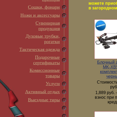
можете прио
Сошки, фонари
в загородном 
Ножи и аксессуары
Сувенирная
продукция
Духовые трубки,
рогатки
Тактическая одежда
Подарочные
Блочный 
сертификаты
MK-XB5
Комиссионные
комплек
товары
черн
Стоимость
Услуги
руб
Активный отдых
1,889 руб.
взнос при 
Выездные тиры
кред