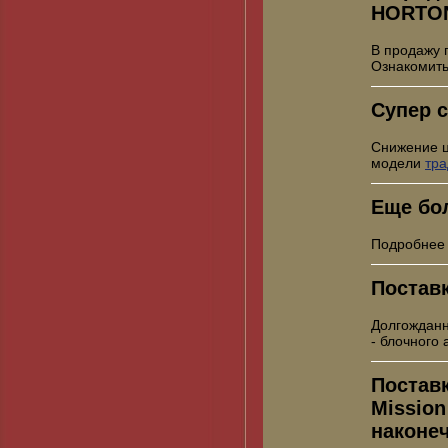
HORTO
В продажу 
Ознакомить
Супер с
Снижение 
модели
тр
Еще бо
Подробнее
Постав
Долгожданн
- блочного
Постав
Mission
наконе