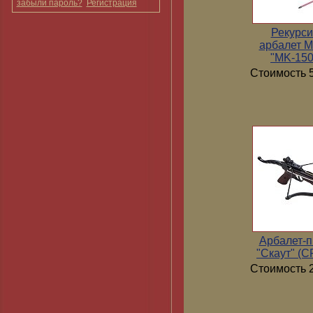
забыли пароль?
Регистрация
Рекурс
арбалет 
"MK-15
Стоимость 5
Арбалет-п
"Скаут" (
Стоимость 2