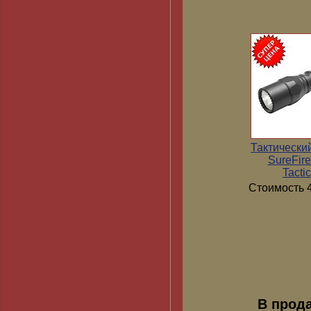
Тактически
SureFir
Tactic
Стоимость 4
В прод