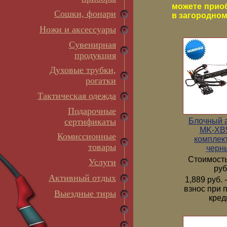
можете прио
Сошки, фонари
в загородном 
Ножи и аксессуары
Сувенирная
продукция
Духовые трубки,
рогатки
Тактическая одежда
Подарочные
Блочный 
сертификаты
MK-XB5
Комиссионные
комплек
товары
черн
Стоимость
Услуги
руб
Активный отдых
1,889 руб.
взнос при 
Выездные тиры
кред