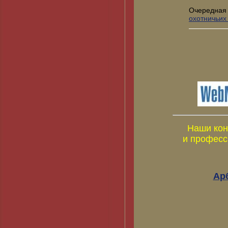
Очередная
охотничьих
Наши кон
и професс
Ар