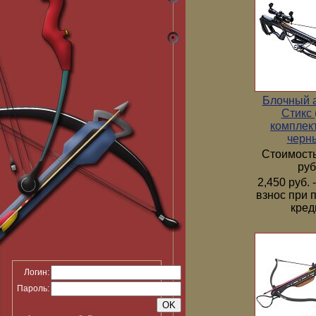
Блочный 
Стикс 
комплек
черн
Стоимость
руб
2,450 руб.
взнос при 
кред
Логин:
Пароль: