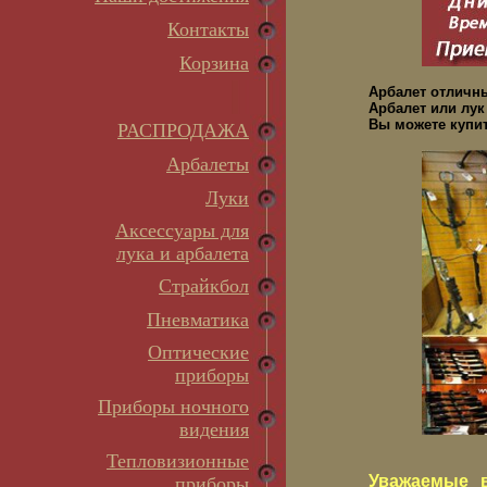
Контакты
Корзина
Арбалет отличн
Арбалет или лук
Вы можете купит
РАСПРОДАЖА
Арбалеты
Луки
Аксессуары для
лука и арбалета
Страйкбол
Пневматика
Оптические
приборы
Приборы ночного
видения
Тепловизионные
Уважаемые в
приборы